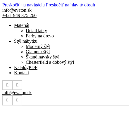
Preskočiť na navigáciu
Preskočiť na hlavný obsah
info@evaton.sk
+421 949 875 266
Materiál
Detail látky
Farby na drevo
Štýl nábytku
Moderný štýl
Glamour štýl
Škandinávsky štýl
Chesterfield a dobový štýl
Katalóg
PDF
Kontakt
info@evaton.sk