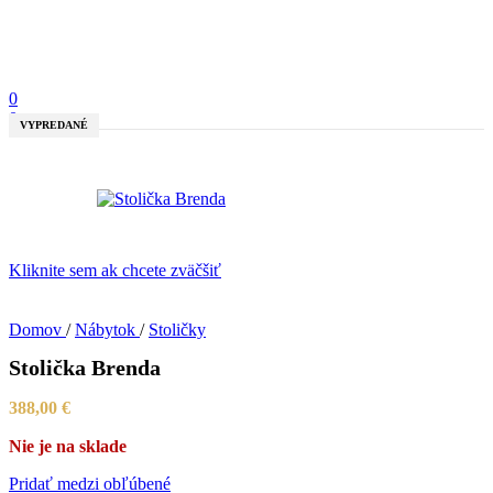
0
0
VYPREDANÉ
Kliknite sem ak chcete zväčšiť
Domov
/
Nábytok
/
Stoličky
Stolička Brenda
388,00
€
Nie je na sklade
Pridať medzi obľúbené