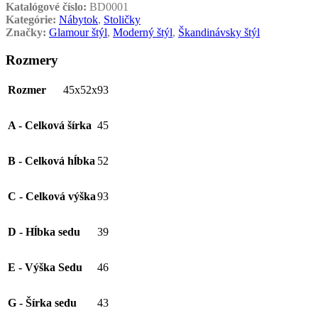
Katalógové číslo:
BD0001
Kategórie:
Nábytok
,
Stoličky
Značky:
Glamour štýl
,
Moderný štýl
,
Škandinávsky štýl
Rozmery
Rozmer
45x52x93
A - Celková šírka
45
B - Celková hĺbka
52
C - Celková výška
93
D - Hĺbka sedu
39
E - Výška Sedu
46
G - Šírka sedu
43