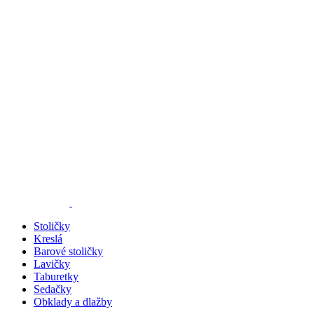
Stoličky
Kreslá
Barové stoličky
Lavičky
Taburetky
Sedačky
Obklady a dlažby