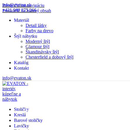
info@evaton.sk
Preskočiť na navigáciu
+421 949 875 266
Preskočiť na hlavný obsah
Materiál
Detail látky
Farby na drevo
Štýl nábytku
Moderný štýl
Glamour štýl
Škandinávsky štýl
Chesterfield a dobový štýl
Katalóg
Kontakt
info@evaton.sk
Stoličky
PDF
Kreslá
Barové stoličky
Lavičky