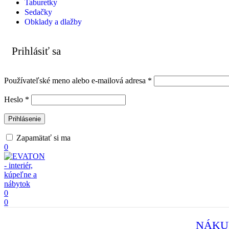
Taburetky
Sedačky
Obklady a dlažby
Prihlásiť sa
Povinné
Používateľské meno alebo e-mailová adresa
*
Povinné
Heslo
*
Prihlásenie
Zapamätať si ma
0
0
0
NÁKU