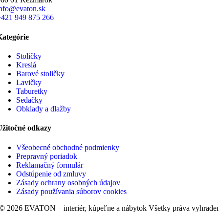
info@evaton.sk
+421 949 875 266
Kategórie
Stoličky
Kreslá
Barové stoličky
Lavičky
Taburetky
Sedačky
Obklady a dlažby
Užitočné odkazy
Všeobecné obchodné podmienky
Prepravný poriadok
Reklamačný formulár
Odstúpenie od zmluvy
Zásady ochrany osobných údajov
Zásady používania súborov cookies
© 2026 EVATON – interiér, kúpeľne a nábytok Všetky práva vyhrade