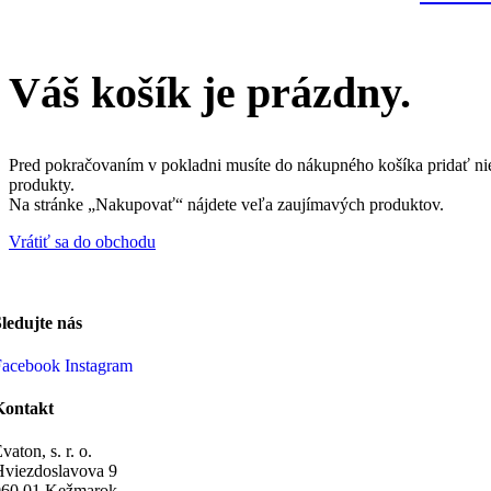
Váš košík je prázdny.
Pred pokračovaním v pokladni musíte do nákupného košíka pridať ni
produkty.
Na stránke „Nakupovať“ nájdete veľa zaujímavých produktov.
Vrátiť sa do obchodu
ledujte nás
Facebook
Instagram
Kontakt
vaton, s. r. o.
Hviezdoslavova 9
060 01 Kežmarok