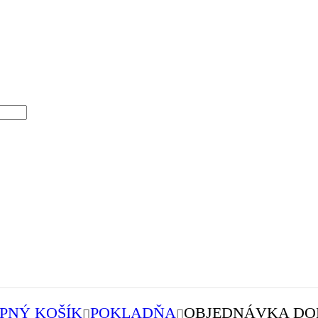
PNÝ KOŠÍK
POKLADŇA
OBJEDNÁVKA D