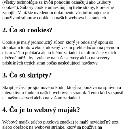
(všetky technológie sa kvôli pohodliu označujú ako „súbory
cookie“). Súbory cookie umiestňujú aj tretie strany, ktoré sme
zapojili. V nižšie uvedenom dokumente vás informujeme o
používaní súborov cookie na našich webových stránkach.
2. Čo sú cookies?
Cookie je malý jednoduchý súbor, ktorý je odoslaný spolu so
stránkami tohto webu a uložený vašim prehliadačom na pevnom
disku vášho počítača alebo iného zariadenia. Informácie v nich
uložené môžu byť vrátené na naše servery alebo na servery
príslušných tretích strán počas nasledujúcej návštevy.
3. Čo sú skripty?
Skript je časť programového kódu, ktorý sa používa na správnu a
interaktívnu funkciu našich webových stránok. Tento kód sa spustí
na našom serveri alebo na vašom zariadení.
4. Čo je to webový maják?
Webový maják (alebo pixelová značka) je malý neviditeľný text
alebo obrázok na webovej stránke, ktorý sa používa na