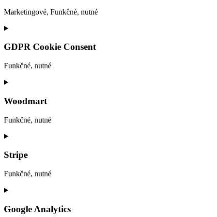
Marketingové, Funkčné, nutné
Consent
to
service
GDPR Cookie Consent
facebook
Funkčné, nutné
Consent
to
service
Woodmart
gdpr-
cookie-
Funkčné, nutné
consent
Consent
to
service
Stripe
woodmart
Funkčné, nutné
Consent
to
service
Google Analytics
stripe