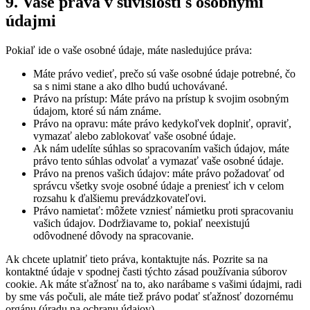
9. Vaše práva v súvislosti s osobnými
údajmi
Pokiaľ ide o vaše osobné údaje, máte nasledujúce práva:
Máte právo vedieť, prečo sú vaše osobné údaje potrebné, čo
sa s nimi stane a ako dlho budú uchovávané.
Právo na prístup: Máte právo na prístup k svojim osobným
údajom, ktoré sú nám známe.
Právo na opravu: máte právo kedykoľvek doplniť, opraviť,
vymazať alebo zablokovať vaše osobné údaje.
Ak nám udelíte súhlas so spracovaním vašich údajov, máte
právo tento súhlas odvolať a vymazať vaše osobné údaje.
Právo na prenos vašich údajov: máte právo požadovať od
správcu všetky svoje osobné údaje a preniesť ich v celom
rozsahu k ďalšiemu prevádzkovateľovi.
Právo namietať: môžete vzniesť námietku proti spracovaniu
vašich údajov. Dodržiavame to, pokiaľ neexistujú
odôvodnené dôvody na spracovanie.
Ak chcete uplatniť tieto práva, kontaktujte nás. Pozrite sa na
kontaktné údaje v spodnej časti týchto zásad používania súborov
cookie. Ak máte sťažnosť na to, ako narábame s vašimi údajmi, radi
by sme vás počuli, ale máte tiež právo podať sťažnosť dozornému
orgánu (úradu na ochranu údajov).