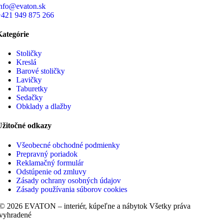
info@evaton.sk
+421 949 875 266
Kategórie
Stoličky
Kreslá
Barové stoličky
Lavičky
Taburetky
Sedačky
Obklady a dlažby
Užitočné odkazy
Všeobecné obchodné podmienky
Prepravný poriadok
Reklamačný formulár
Odstúpenie od zmluvy
Zásady ochrany osobných údajov
Zásady používania súborov cookies
© 2026 EVATON – interiér, kúpeľne a nábytok Všetky práva
vyhradené