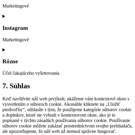
recaptcha
Marketingové
Consent
to
service
Instagram
google-
maps
Marketingové
Consent
to
service
Rôzne
instagram
Účel čakajúceho vyšetrovania
Consent
7. Súhlas
to
service
Keď navštívite náš web prvýkrát, ukážeme vám kontextové okno s
rôzne
vysvetlením o súboroch cookie. Akonáhle kliknete na „Uložiť
predvoľby“, súhlasíte s tým, že použijeme kategórie súborov cookie
a doplnkov, ktoré ste vybrali v kontextovom okne, ako je to
popísané v týchto zásadách používania súborov cookie. Používanie
súborov cookie môžete zakázať prostredníctvom svojho prehliadača,
ale upozorňujeme, že náš web už nemusí správne fungovať.