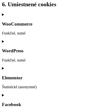
6. Umiestnené cookies
WooCommerce
Funkčné, nutné
Consent
to
service
WordPress
woocommerce
Funkčné, nutné
Consent
to
service
Elementor
wordpress
Štatistické (anonymné)
Consent
to
service
Facebook
elementor