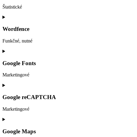
Štatistické
Consent
to
service
Wordfence
google-
analytics
Funkčné, nutné
Consent
to
service
Google Fonts
wordfence
Marketingové
Consent
to
service
Google reCAPTCHA
google-
fonts
Marketingové
Consent
to
service
Google Maps
google-