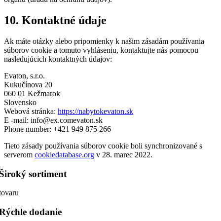
10. Kontaktné údaje
Ak máte otázky alebo pripomienky k našim zásadám používania
súborov cookie a tomuto vyhláseniu, kontaktujte nás pomocou
nasledujúcich kontaktných údajov:
Evaton, s.r.o.
Kukučínova 20
060 01 Kežmarok
Slovensko
Webová stránka:
https://nabytokevaton.sk
E -mail:
info@
ex.com
evaton.sk
Phone number: +421 949 875 266
Tieto zásady používania súborov cookie boli synchronizované s
serverom
cookiedatabase.org
v 28. marec 2022.
Široký sortiment
tovaru
Rýchle dodanie