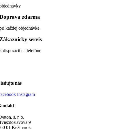
objednávky
Doprava zdarma
pri každej objednávke
Zákaznícky servis
k dispozícii na telefóne
ledujte nás
Facebook
Instagram
Kontakt
vaton, s. r. o.
Hviezdoslavova 9
060 01 Kežmarok