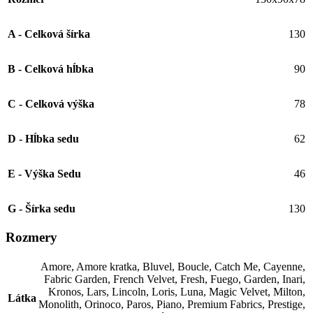
A - Celková šírka
130
B - Celková hĺbka
90
C - Celková výška
78
D - Hĺbka sedu
62
E - Výška Sedu
46
G - Šírka sedu
130
Rozmery
Amore
,
Amore kratka
,
Bluvel
,
Boucle
,
Catch Me
,
Cayenne
,
Fabric Garden
,
French Velvet
,
Fresh
,
Fuego
,
Garden
,
Inari
,
Kronos
,
Lars
,
Lincoln
,
Loris
,
Luna
,
Magic Velvet
,
Milton
,
Látka
Monolith
,
Orinoco
,
Paros
,
Piano
,
Premium Fabrics
,
Prestige
,