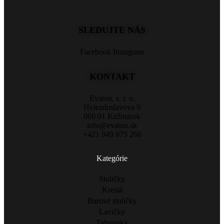
SLEDUJTE NÁS
Facebook
Instagram
KONTAKT
Evaton, s. r. o.
Hviezdoslavova 9
060 01 Kežmarok
info@evaton.sk
+421 949 875 266
Kategórie
Stoličky
Kreslá
Barové stoličky
Lavičky
Taburetky