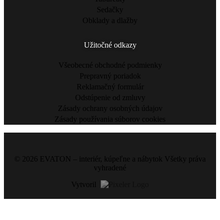
Sedačky
Obklady a dlažby
Užitočné odkazy
Všeobecné obchodné podmienky
Prepravný poriadok
Reklamačný formulár
Odstúpenie od zmluvy
Zásady ochrany osobných údajov
Zásady používania súborov cookies
© 2026 EVATON – interiér, kúpeľne a nábytok Všetky práva
vyhradené
Vytvoril