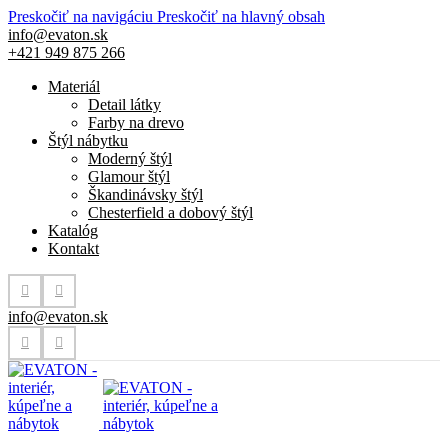
Preskočiť na navigáciu
Preskočiť na hlavný obsah
info@evaton.sk
+421 949 875 266
Materiál
Detail látky
Farby na drevo
Štýl nábytku
Moderný štýl
Glamour štýl
Škandinávsky štýl
Chesterfield a dobový štýl
Katalóg
Kontakt
info@evaton.sk