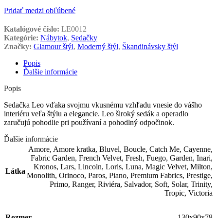
Pridať medzi obľúbené
Katalógové číslo:
LE0012
Kategórie:
Nábytok
,
Sedačky
Značky:
Glamour štýl
,
Moderný štýl
,
Škandinávsky štýl
Popis
Ďalšie informácie
Popis
Sedačka Leo vďaka svojmu vkusnému vzhľadu vnesie do vášho
interiéru veľa štýlu a elegancie. Leo široký sedák a operadlo
zaručujú pohodlie pri používaní a pohodlný odpočinok.
Ďalšie informácie
Amore
,
Amore kratka
,
Bluvel
,
Boucle
,
Catch Me
,
Cayenne
,
Fabric Garden
,
French Velvet
,
Fresh
,
Fuego
,
Garden
,
Inari
,
Kronos
,
Lars
,
Lincoln
,
Loris
,
Luna
,
Magic Velvet
,
Milton
,
Látka
Monolith
,
Orinoco
,
Paros
,
Piano
,
Premium Fabrics
,
Prestige
,
Primo
,
Ranger
,
Riviéra
,
Salvador
,
Soft
,
Solar
,
Trinity
,
Tropic
,
Victoria
Rozmer
130x90x78