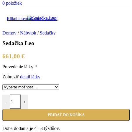
0
položiek
Kliknite sem ak chcete zväčšiť
Domov
/
Nábytok
/
Sedačky
Sedačka Leo
661,00
€
Prevedenie látky
*
Zobraziť
detail látky
množstvo Sedačka Leo
-
+
PRIDAŤ DO KOŠÍKA
Doba dodania je 4 - 8 týždňov.