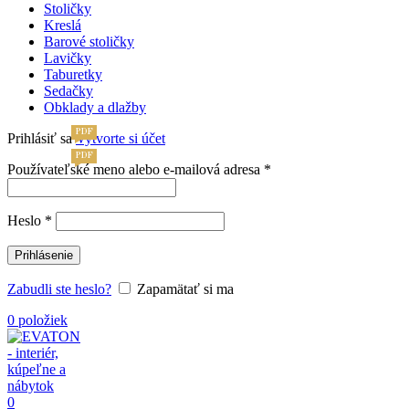
Stoličky
Kreslá
Barové stoličky
Lavičky
Taburetky
Sedačky
Obklady a dlažby
PDF
Prihlásiť sa
Vytvorte si účet
PDF
Povinné
Používateľské meno alebo e-mailová adresa
*
Povinné
Heslo
*
Prihlásenie
Zabudli ste heslo?
Zapamätať si ma
0
položiek
0