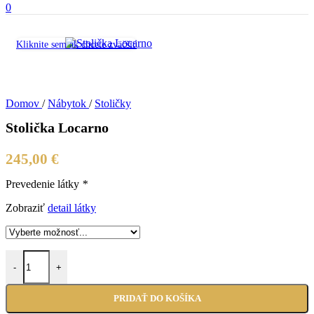
0
Kliknite sem ak chcete zväčšiť
Domov
/
Nábytok
/
Stoličky
Stolička Locarno
245,00
€
Prevedenie látky
*
Zobraziť
detail látky
množstvo Stolička Locarno
-
+
PRIDAŤ DO KOŠÍKA