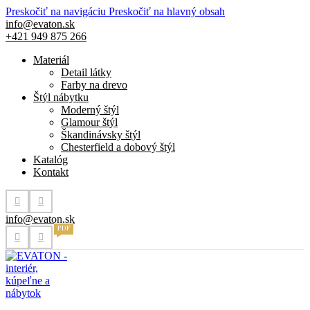
Preskočiť na navigáciu
Preskočiť na hlavný obsah
info@evaton.sk
+421 949 875 266
Materiál
Detail látky
Farby na drevo
Štýl nábytku
Moderný štýl
Glamour štýl
Škandinávsky štýl
Chesterfield a dobový štýl
Katalóg
Kontakt
info@evaton.sk
PDF