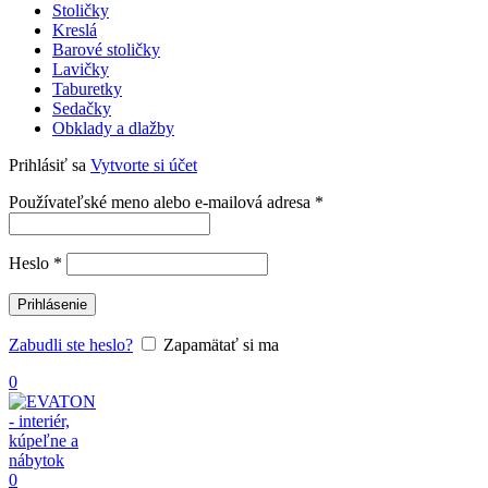
Stoličky
Kreslá
Barové stoličky
Lavičky
Taburetky
Sedačky
Obklady a dlažby
Prihlásiť sa
Vytvorte si účet
Povinné
Používateľské meno alebo e-mailová adresa
*
Povinné
Heslo
*
Prihlásenie
Zabudli ste heslo?
Zapamätať si ma
0
0