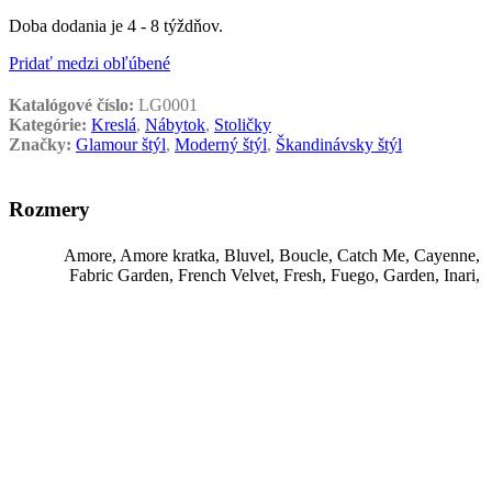
Doba dodania je 4 - 8 týždňov.
Pridať medzi obľúbené
Katalógové číslo:
LG0001
Kategórie:
Kreslá
,
Nábytok
,
Stoličky
Značky:
Glamour štýl
,
Moderný štýl
,
Škandinávsky štýl
Rozmery
Amore
,
Amore kratka
,
Bluvel
,
Boucle
,
Catch Me
,
Cayenne
,
Fabric Garden
,
French Velvet
,
Fresh
,
Fuego
,
Garden
,
Inari
,
Kronos
,
Lars
,
Lincoln
,
Loris
,
Luna
,
Magic Velvet
,
Milton
,
Látka
Monolith
,
Orinoco
,
Paros
,
Piano
,
Premium Fabrics
,
Prestige
,
Primo
,
Ranger
,
Riviéra
,
Salvador
,
Soft
,
Solar
,
Trinity
,
Tropic
,
Victoria
Rozmer
59x59x84
A - Celková šírka
59