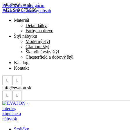
info@evaton.sk
Preskočiť na navigáciu
+421 949 875 266
Preskočiť na hlavný obsah
Materiál
Detail látky
Farby na drevo
Štýl nábytku
Moderný štýl
Glamour štýl
Škandinávsky štýl
Chesterfield a dobový štýl
Katalóg
Kontakt
info@evaton.sk
Stoličky