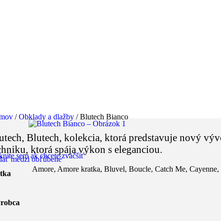
mov
/
Obklady a dlažby
/
Blutech Bianco
utech, Blutech, kolekcia, ktorá predstavuje nový vý
chniku, ktorá spája výkon s eleganciou.
knite sem ak chcete zväčšiť
dať medzi obľúbené
Amore
,
Amore kratka
,
Bluvel
,
Boucle
,
Catch Me
,
Cayenne
,
tka
robca