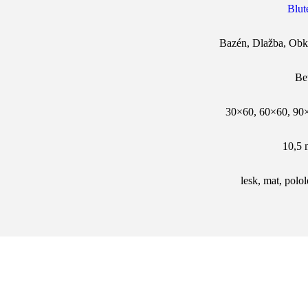
Blut
Bazén
,
Dlažba
,
Obk
Be
30×60
,
60×60
,
90
10,5
lesk
,
mat
,
polol