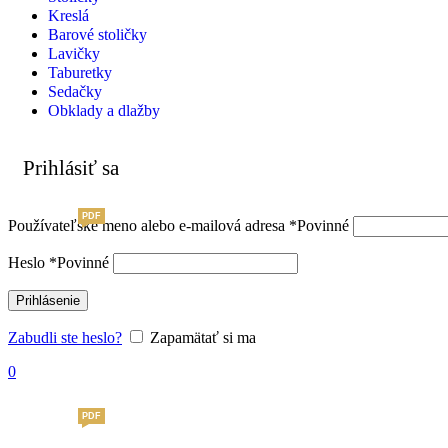
Kreslá
Barové stoličky
Lavičky
Taburetky
Sedačky
Obklady a dlažby
Prihlásiť sa
PDF
Používateľské meno alebo e-mailová adresa
*
Povinné
Heslo
*
Povinné
Prihlásenie
Zabudli ste heslo?
Zapamätať si ma
0
PDF