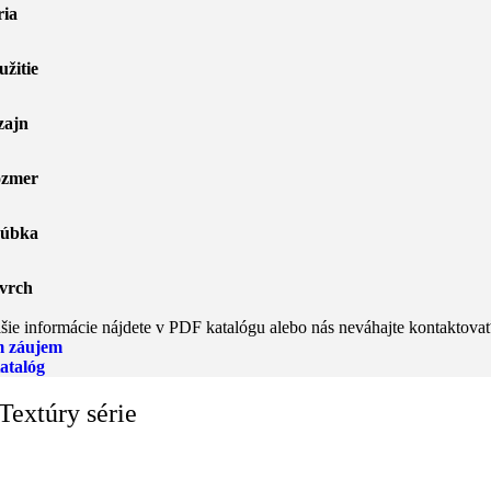
ria
užitie
zajn
zmer
úbka
vrch
šie informácie nájdete v PDF katalógu alebo nás neváhajte kontaktovať
 záujem
atalóg
Textúry série