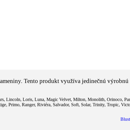
j kameniny. Tento produkt využíva jedinečnú výrobnú
rs
,
Lincoln
,
Loris
,
Luna
,
Magic Velvet
,
Milton
,
Monolith
,
Orinoco
,
Pa
tige
,
Primo
,
Ranger
,
Riviéra
,
Salvador
,
Soft
,
Solar
,
Trinity
,
Tropic
,
Vict
Blust