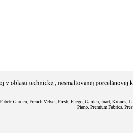
voj v oblasti technickej, nesmaltovanej porcelánove
Fabric Garden
,
French Velvet
,
Fresh
,
Fuego
,
Garden
,
Inari
,
Kronos
,
La
Piano
,
Premium Fabrics
,
Pres