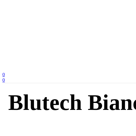
0
0
Blutech Bian