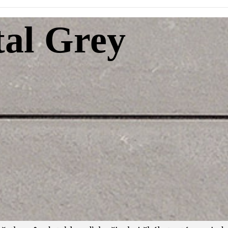
tal Grey
eľkostí, je vhodný na podlahy aj steny a dokáže vn