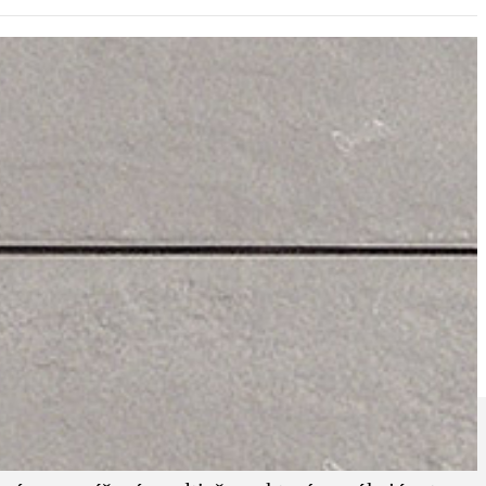
iesť jednoduchý nádych moderného štýlu do každého