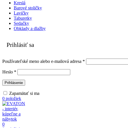
Kreslá
Barové stoličky
Lavičky
Taburetky
Sedačky
Obklady a dlažby
Prihlásiť sa
Povinné
Používateľské meno alebo e-mailová adresa
*
Povinné
Heslo
*
Prihlásenie
Zapamätať si ma
0
položiek
0