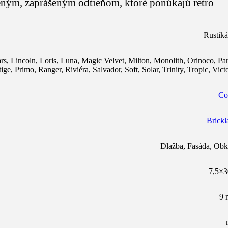
eným, zaprášeným odtieňom, ktoré ponúkajú retro
Rustiká
rs
,
Lincoln
,
Loris
,
Luna
,
Magic Velvet
,
Milton
,
Monolith
,
Orinoco
,
Pa
tige
,
Primo
,
Ranger
,
Riviéra
,
Salvador
,
Soft
,
Solar
,
Trinity
,
Tropic
,
Vict
Co
Brickl
Dlažba
,
Fasáda
,
Obk
7,5×3
9