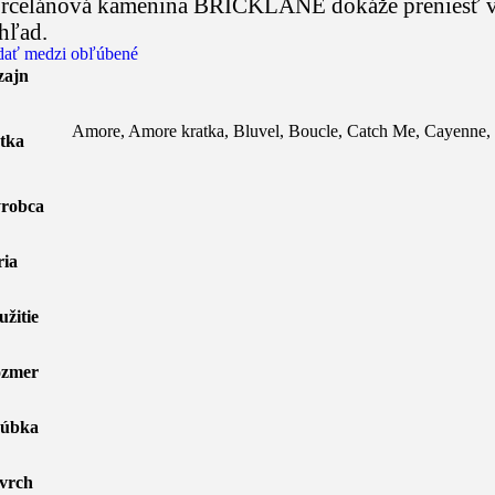
rcelánová kamenina BRICKLANE dokáže preniesť všet
hľad.
dať medzi obľúbené
zajn
Amore
,
Amore kratka
,
Bluvel
,
Boucle
,
Catch Me
,
Cayenne
,
tka
robca
ria
užitie
zmer
úbka
vrch