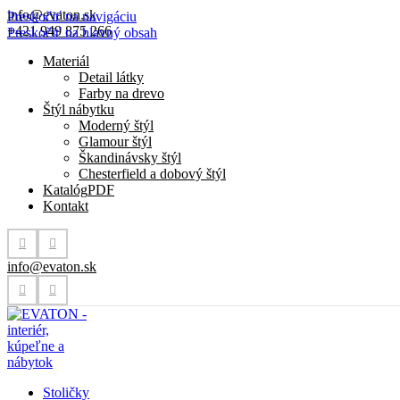
info@evaton.sk
Preskočiť na navigáciu
+421 949 875 266
Preskočiť na hlavný obsah
Materiál
Detail látky
Farby na drevo
Štýl nábytku
Moderný štýl
Glamour štýl
Škandinávsky štýl
Chesterfield a dobový štýl
Katalóg
PDF
Kontakt
info@evaton.sk
Stoličky