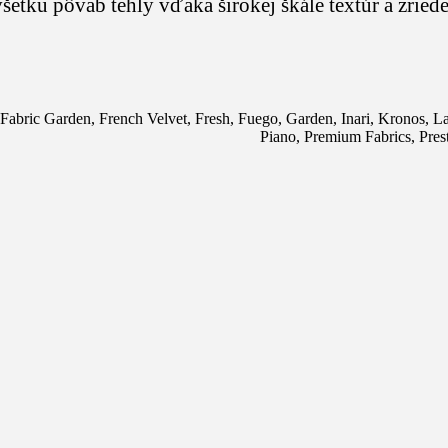
ku pôvab tehly vďaka širokej škále textúr a zried
Fabric Garden
,
French Velvet
,
Fresh
,
Fuego
,
Garden
,
Inari
,
Kronos
,
La
Piano
,
Premium Fabrics
,
Pres