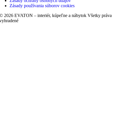
Zásady ochrany osobných údajov
Zásady používania súborov cookies
© 2026 EVATON – interiér, kúpeľne a nábytok Všetky práva
vyhradené
Vytvoril
Barové stoličky
Kreslá
Začnite písať aby ste videli produkty, ktoré hľadáte.
Lavičky
Sedačky
Stoličky
Taburetky