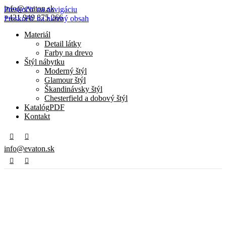
info@evaton.sk
Preskočiť na navigáciu
+421 949 875 266
Preskočiť na hlavný obsah
Materiál
Detail látky
Farby na drevo
Štýl nábytku
Moderný štýl
Glamour štýl
Škandinávsky štýl
Chesterfield a dobový štýl
Katalóg
PDF
Kontakt
info@evaton.sk