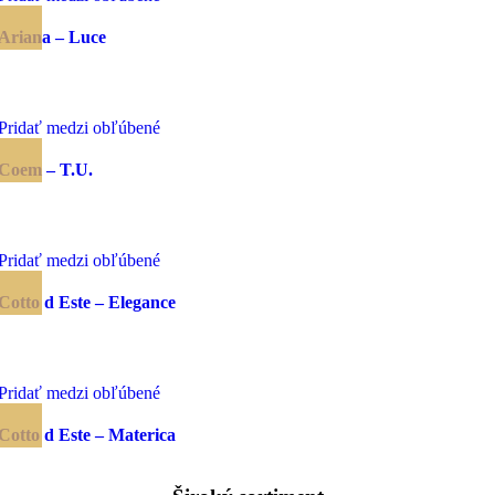
Ariana – Luce
Pridať medzi obľúbené
Coem – T.U.
Pridať medzi obľúbené
Cotto d Este – Elegance
Pridať medzi obľúbené
Cotto d Este – Materica