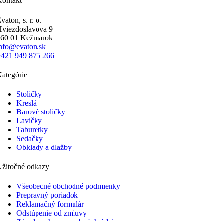
Kontakt
vaton, s. r. o.
Hviezdoslavova 9
060 01 Kežmarok
info@evaton.sk
+421 949 875 266
ategórie
Stoličky
Kreslá
Barové stoličky
Lavičky
Taburetky
Sedačky
Obklady a dlažby
Užitočné odkazy
Všeobecné obchodné podmienky
Prepravný poriadok
Reklamačný formulár
Odstúpenie od zmluvy