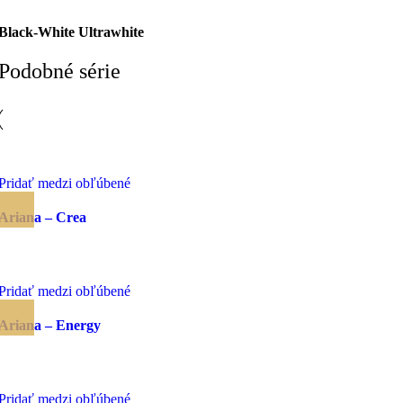
Black-White Ultrawhite
Podobné série
Pridať medzi obľúbené
Ariana – Crea
Pridať medzi obľúbené
Ariana – Energy
Pridať medzi obľúbené