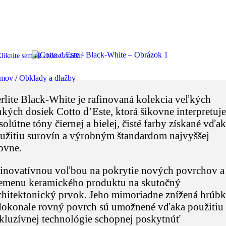
liknite sem ak chcete zväčšiť
mov
/
Obklady a dlažby
rlite Black-White je rafinovaná kolekcia veľkých
nkých dosiek Cotto d’Este, ktorá šikovne interpretuje
solútne tóny čiernej a bielej, čisté farby získané vďa
užitiu surovín a výrobným štandardom najvyššej
ovne.
 inovatívnou voľbou na pokrytie nových povrchov a
emenu keramického produktu na skutočný
chitektonický prvok. Jeho mimoriadne znížená hrúbk
dokonale rovný povrch sú umožnené vďaka použitiu
kluzívnej technológie schopnej poskytnúť