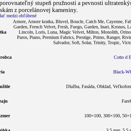
porovnateľný stupeň pružnosti a pevnosti ultratenk
skám z porcelánovej kameniny.
dať medzi obľúbené
Amore
,
Amore kratka
,
Bluvel
,
Boucle
,
Catch Me
,
Cayenne
,
Fab
Garden
,
French Velvet
,
Fresh
,
Fuego
,
Garden
,
Inari
,
Kronos
,
L
tka
Lincoln
,
Loris
,
Luna
,
Magic Velvet
,
Milton
,
Monolith
,
Orin
Paros
,
Piano
,
Premium Fabrics
,
Prestige
,
Primo
,
Ranger
,
Rivi
Salvador
,
Soft
,
Solar
,
Trinity
,
Tropic
,
Vict
robca
Cotto d E
ria
Black-Wh
užitie
Dlažba
,
Fasáda
,
Obklad
,
Veľkofor
zajn
Fare
zmer
100×100
,
300×100
,
50×
úbka
3,5 mm, 5,5