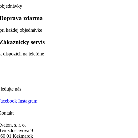
objednávky
Doprava zdarma
pri každej objednávke
Zákaznícky servis
k dispozícii na telefóne
ledujte nás
Facebook
Instagram
Kontakt
vaton, s. r. o.
Hviezdoslavova 9
060 01 Kežmarok