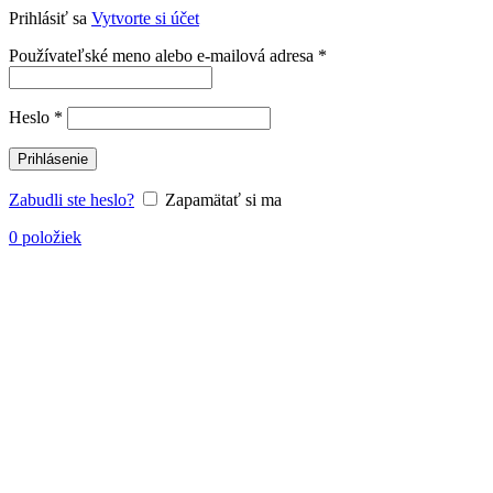
Prihlásiť sa
Vytvorte si účet
Povinné
Používateľské meno alebo e-mailová adresa
*
Povinné
Heslo
*
Prihlásenie
Zabudli ste heslo?
Zapamätať si ma
0
položiek