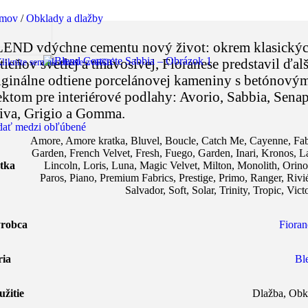
mov
/
Obklady a dlažby
END vdýchne cementu nový život: okrem klasický
tieňov svetlej a tmavosivej, Fioranese predstavil ďalš
liknite sem ak chcete zväčšiť
iginálne odtiene porcelánovej kameniny s betónový
ektom pre interiérové ​​podlahy: Avorio, Sabbia, Senap
iva, Grigio a Gomma.
dať medzi obľúbené
Amore
,
Amore kratka
,
Bluvel
,
Boucle
,
Catch Me
,
Cayenne
,
Fab
Garden
,
French Velvet
,
Fresh
,
Fuego
,
Garden
,
Inari
,
Kronos
,
L
tka
Lincoln
,
Loris
,
Luna
,
Magic Velvet
,
Milton
,
Monolith
,
Orin
Paros
,
Piano
,
Premium Fabrics
,
Prestige
,
Primo
,
Ranger
,
Rivi
Salvador
,
Soft
,
Solar
,
Trinity
,
Tropic
,
Vict
robca
Fioran
ria
Bl
užitie
Dlažba
,
Obk