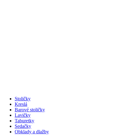
Stoličky
Kreslá
Barové stoličky
Lavičky
Taburetky
Sedačky
Obklady a dlažby