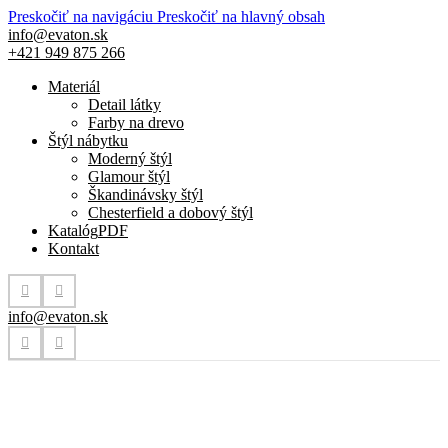
Preskočiť na navigáciu
Preskočiť na hlavný obsah
info@evaton.sk
+421 949 875 266
Materiál
Detail látky
Farby na drevo
Štýl nábytku
Moderný štýl
Glamour štýl
Škandinávsky štýl
Chesterfield a dobový štýl
Katalóg
PDF
Kontakt
info@evaton.sk