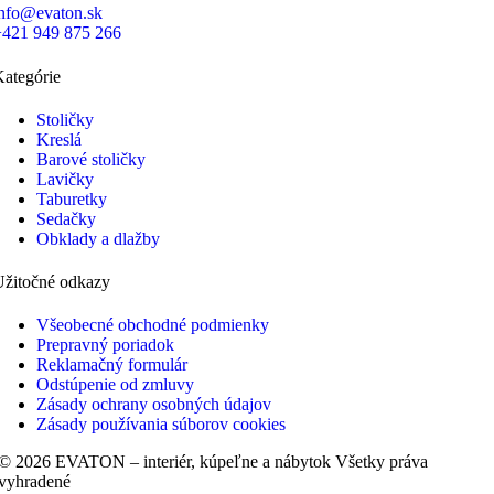
info@evaton.sk
+421 949 875 266
ategórie
Stoličky
Kreslá
Barové stoličky
Lavičky
Taburetky
Sedačky
Obklady a dlažby
Užitočné odkazy
Všeobecné obchodné podmienky
Prepravný poriadok
Reklamačný formulár
Odstúpenie od zmluvy
Zásady ochrany osobných údajov
Zásady používania súborov cookies
© 2026 EVATON – interiér, kúpeľne a nábytok Všetky práva
vyhradené