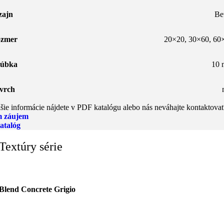
zajn
Be
zmer
20×20
,
30×60
,
60
úbka
10
vrch
šie informácie nájdete v PDF katalógu alebo nás neváhajte kontaktovať
 záujem
atalóg
Textúry série
Blend Concrete Grigio