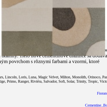
vaný voľným a ľahkým, prirodzeným vzhľadom, záľub
 tkaniny. Tieto nové cementínové dlaždice sa dodáv
dným povrchom s rôznymi farbami a vzormi, ktoré
rs
,
Lincoln
,
Loris
,
Luna
,
Magic Velvet
,
Milton
,
Monolith
,
Orinoco
,
Pa
tige
,
Primo
,
Ranger
,
Riviéra
,
Salvador
,
Soft
,
Solar
,
Trinity
,
Tropic
,
Vict
Fioran
Cementine_B