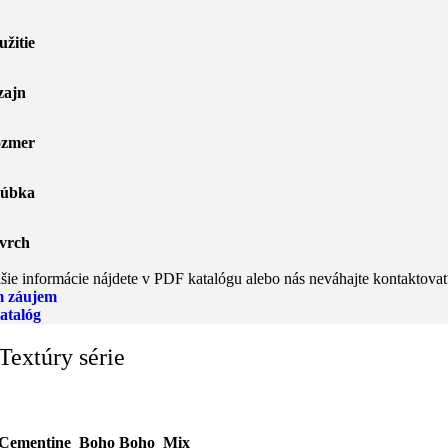
užitie
zajn
zmer
úbka
vrch
šie informácie nájdete v PDF katalógu alebo nás neváhajte kontaktovať
 záujem
atalóg
Textúry série
Cementine_Boho Boho_Mix