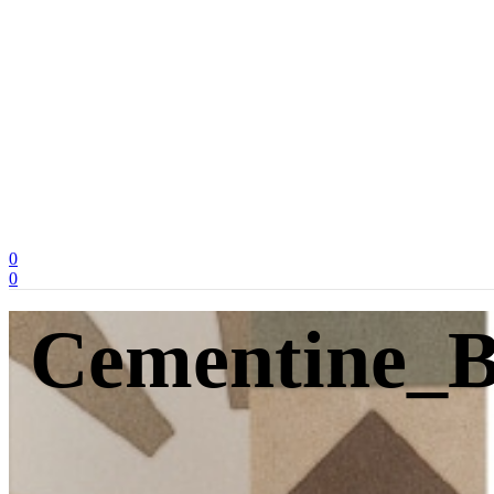
0
0
Cementine_B