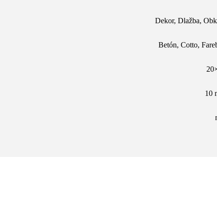
Dekor
,
Dlažba
,
Obk
Betón
,
Cotto
,
Fare
20
10