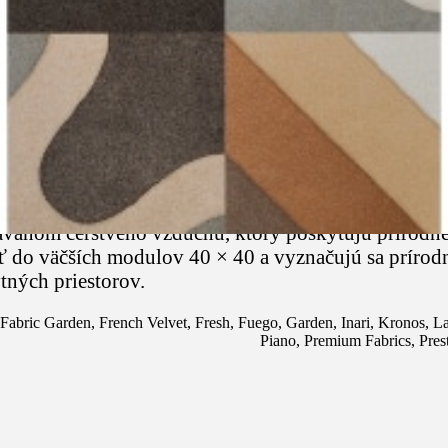
rný nádych.
il do popredia začiatkom roku 2000, charakterizo
závanom čerstvého vzduchu, ktorý poskytujú prírodné
ať do väčších modulov 40 × 40 a vyznačujú sa príro
tných priestorov.
Fabric Garden
,
French Velvet
,
Fresh
,
Fuego
,
Garden
,
Inari
,
Kronos
,
La
Piano
,
Premium Fabrics
,
Pres