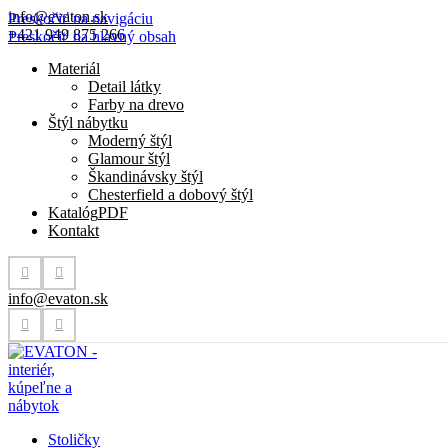
info@evaton.sk
Preskočiť na navigáciu
+421 949 875 266
Preskočiť na hlavný obsah
Materiál
Detail látky
Farby na drevo
Štýl nábytku
Moderný štýl
Glamour štýl
Škandinávsky štýl
Chesterfield a dobový štýl
Katalóg
PDF
Kontakt
info@evaton.sk
Stoličky