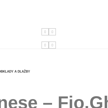
OBKLADY A DLAŽBY
nese – Fio.G