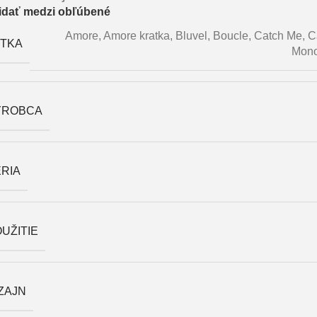
idať medzi obľúbené
Amore
,
Amore kratka
,
Bluvel
,
Boucle
,
Catch Me
,
C
ÁTKA
Mono
ÝROBCA
RIA
UŽITIE
ZAJN