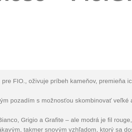
 pre FIO., oživuje príbeh kameňov, premieňa i
itým pozadím s možnosťou skombinovať veľké 
ianco, Grigio a Grafite – ale modrá je fil roug
kavým, takmer snovým vzhľadom, ktorý sa dost