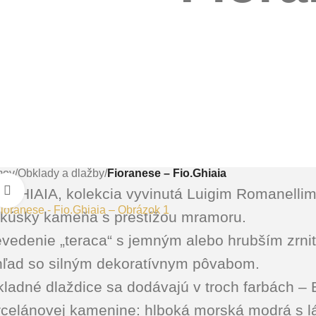
mov
/
Obklady a dlažby
/
Fioranese – Fio.Ghiaia
Kliknite sem ak chcete zväčšiť
.GHIAIA, kolekcia vyvinutá Luigim Romanellim
 kúsky kameňa s prestížou mramoru.
evedenie „teraca“ s jemným alebo hrubším zrn
hľad so silným dekoratívnym pôvabom.
ladné dlaždice sa dodávajú v troch farbách – B
rcelánovej kamenine: hlboká morská modrá s lá