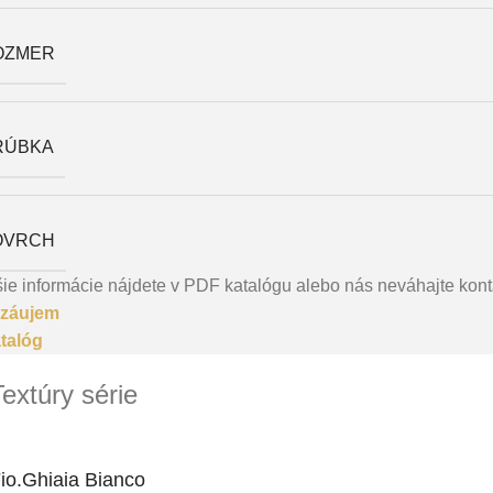
OZMER
RÚBKA
OVRCH
ie informácie nájdete v PDF katalógu alebo nás neváhajte kont
záujem
talóg
Textúry série
io.Ghiaia Bianco