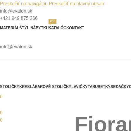
Preskočiť na navigáciu
Preskočiť na hlavný obsah
info@evaton.sk
+421 949 875 266
PDF
MATERIÁL
ŠTÝL NÁBYTKU
KATALÓG
KONTAKT
info@evaton.sk
STOLIČKY
KRESLÁ
BAROVÉ STOLIČKY
LAVIČKY
TABURETKY
SEDAČKY
0
0
Fiora
0