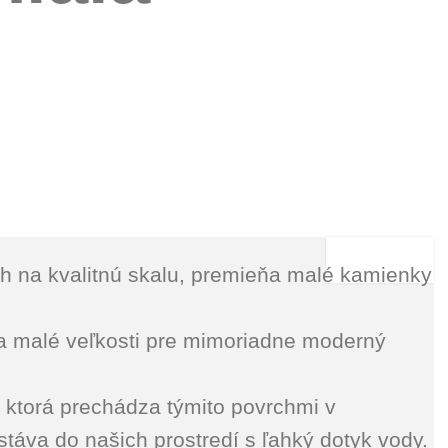
ch na kvalitnú skalu, premieňa malé kamienky
a malé veľkosti pre mimoriadne moderný
e, ktorá prechádza týmito povrchmi v
áva do našich prostredí s ľahký dotyk vody.