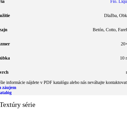
ria
Fio. Liqu
užitie
Dlažba
,
Obk
zajn
Betón
,
Cotto
,
Fare
zmer
20
úbka
10
vrch
šie informácie nájdete v PDF katalógu alebo nás neváhajte kontaktovať
 záujem
atalóg
Textúry série