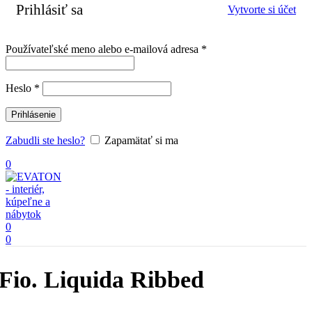
Prihlásiť sa
Vytvorte si účet
Povinné
Používateľské meno alebo e-mailová adresa
*
Povinné
Heslo
*
Prihlásenie
Zabudli ste heslo?
Zapamätať si ma
0
0
0
Fio. Liquida Ribbed