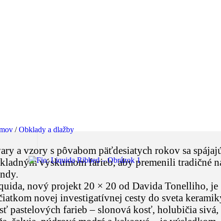
mov
/
Obklady a dlažby
ary a vzory s pôvabom päťdesiatych rokov sa spájajú
kladným výskumom farieb, aby premenili tradičné n
endy.
quida, nový projekt 20 × 20 od Davida Tonelliho, je
čiatkom novej investigatívnej cesty do sveta keramik
sť pastelových farieb – slonová kosť, holubičia sivá,