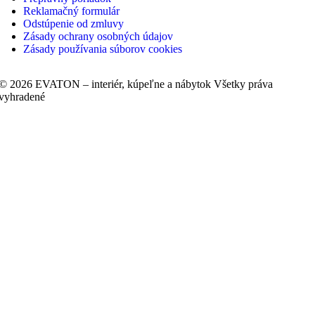
Reklamačný formulár
Odstúpenie od zmluvy
Zásady ochrany osobných údajov
Zásady používania súborov cookies
© 2026 EVATON – interiér, kúpeľne a nábytok Všetky práva
vyhradené
liknite sem ak chcete zväčšiť
Vytvoril
Barové stoličky
Kreslá
Začnite písať aby ste videli produkty, ktoré hľadáte.
Lavičky