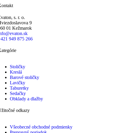
Kontakt
vaton, s. r. o.
Hviezdoslavova 9
060 01 Kežmarok
info@evaton.sk
+421 949 875 266
ategórie
Stoličky
Kreslá
Barové stoličky
Lavičky
Taburetky
Sedačky
Obklady a dlažby
Užitočné odkazy
Všeobecné obchodné podmienky
Prepravný poriadok