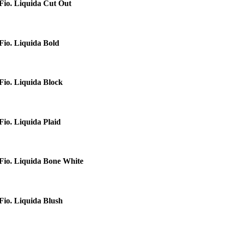
Fio. Liquida Cut Out
Fio. Liquida Bold
Fio. Liquida Block
Fio. Liquida Plaid
Fio. Liquida Bone White
Fio. Liquida Blush