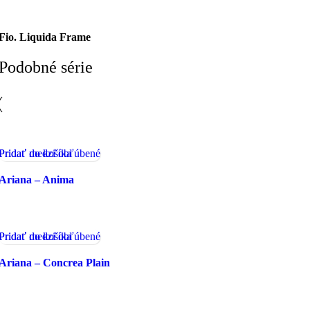
Fio. Liquida Frame
Podobné série
Pridať medzi obľúbené
Pridať do košíka
Ariana – Anima
Pridať medzi obľúbené
Pridať do košíka
Ariana – Concrea Plain