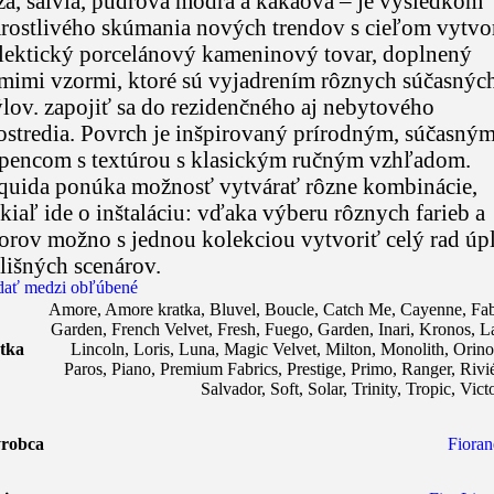
ža, šalvia, púdrová modrá a kakaová – je výsledkom
arostlivého skúmania nových trendov s cieľom vytvo
lektický porcelánový kameninový tovar, doplnený
mimi vzormi, ktoré sú vyjadrením rôznych súčasnýc
ýlov. zapojiť sa do rezidenčného aj nebytového
ostredia. Povrch je inšpirovaný prírodným, súčasný
pencom s textúrou s klasickým ručným vzhľadom.
quida ponúka možnosť vytvárať rôzne kombinácie,
kiaľ ide o inštaláciu: vďaka výberu rôznych farieb a
orov možno s jednou kolekciou vytvoriť celý rad úp
lišných scenárov.
dať medzi obľúbené
Amore
,
Amore kratka
,
Bluvel
,
Boucle
,
Catch Me
,
Cayenne
,
Fab
Garden
,
French Velvet
,
Fresh
,
Fuego
,
Garden
,
Inari
,
Kronos
,
L
tka
Lincoln
,
Loris
,
Luna
,
Magic Velvet
,
Milton
,
Monolith
,
Orin
Paros
,
Piano
,
Premium Fabrics
,
Prestige
,
Primo
,
Ranger
,
Rivi
Salvador
,
Soft
,
Solar
,
Trinity
,
Tropic
,
Vict
robca
Fioran