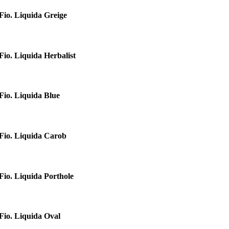
Fio. Liquida Greige
Fio. Liquida Herbalist
Fio. Liquida Blue
Fio. Liquida Carob
Fio. Liquida Porthole
Fio. Liquida Oval