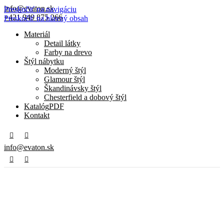
info@evaton.sk
Preskočiť na navigáciu
+421 949 875 266
Preskočiť na hlavný obsah
Materiál
Detail látky
Farby na drevo
Štýl nábytku
Moderný štýl
Glamour štýl
Škandinávsky štýl
Chesterfield a dobový štýl
Katalóg
PDF
Kontakt
info@evaton.sk