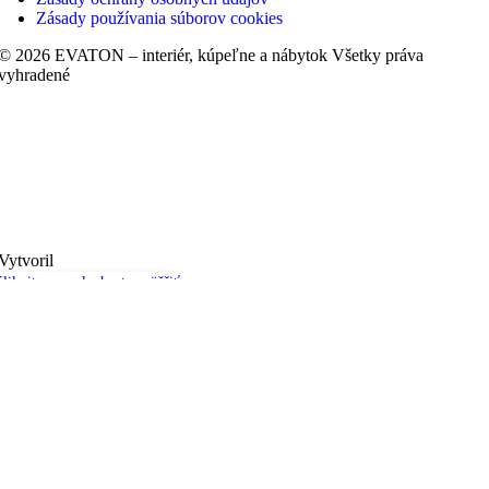
Zásady používania súborov cookies
© 2026 EVATON – interiér, kúpeľne a nábytok Všetky práva
vyhradené
Vytvoril
liknite sem ak chcete zväčšiť
Barové stoličky
Kreslá
Lavičky
Sedačky
Stoličky
Taburetky
Obklady a dlažby
Kontakt