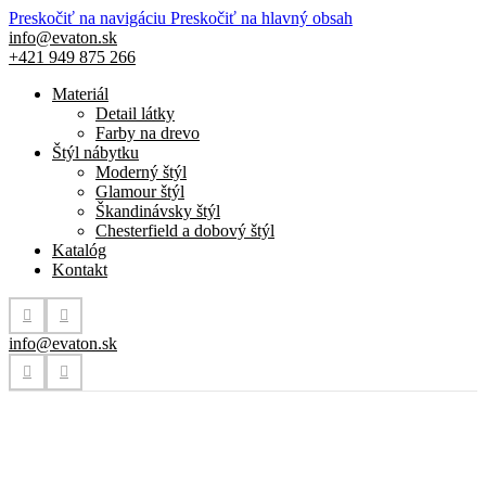
Preskočiť na navigáciu
Preskočiť na hlavný obsah
info@evaton.sk
+421 949 875 266
Materiál
Detail látky
Farby na drevo
Štýl nábytku
Moderný štýl
Glamour štýl
Škandinávsky štýl
Chesterfield a dobový štýl
Katalóg
Kontakt
info@evaton.sk