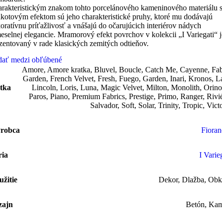
rakteristickým znakom tohto porcelánového kameninového materiálu 
akotovým efektom sú jeho charakteristické pruhy, ktoré mu dodávajú
oratívnu príťažlivosť a vnášajú do očarujúcich interiérov nádych
eselnej elegancie. Mramorový efekt povrchov v kolekcii „I Variegati“ j
zentovaný v rade klasických zemitých odtieňov.
dať medzi obľúbené
Amore
,
Amore kratka
,
Bluvel
,
Boucle
,
Catch Me
,
Cayenne
,
Fab
Garden
,
French Velvet
,
Fresh
,
Fuego
,
Garden
,
Inari
,
Kronos
,
L
tka
Lincoln
,
Loris
,
Luna
,
Magic Velvet
,
Milton
,
Monolith
,
Orin
Paros
,
Piano
,
Premium Fabrics
,
Prestige
,
Primo
,
Ranger
,
Rivi
Salvador
,
Soft
,
Solar
,
Trinity
,
Tropic
,
Vict
robca
Fioran
ria
I Varie
užitie
Dekor
,
Dlažba
,
Obk
zajn
Betón
,
Ka