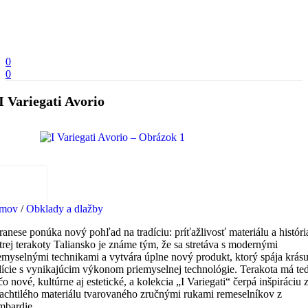
0
0
I Variegati Avorio
mov
/
Obklady a dlažby
ranese ponúka nový pohľad na tradíciu: príťažlivosť materiálu a históri
trej terakoty Taliansko je známe tým, že sa stretáva s modernými
emyselnými technikami a vytvára úplne nový produkt, ktorý spája krás
dície s vynikajúcim výkonom priemyselnej technológie. Terakota má te
čo nové, kultúrne aj estetické, a kolekcia „I Variegati“ čerpá inšpiráciu 
achtilého materiálu tvarovaného zručnými rukami remeselníkov z
bardie.