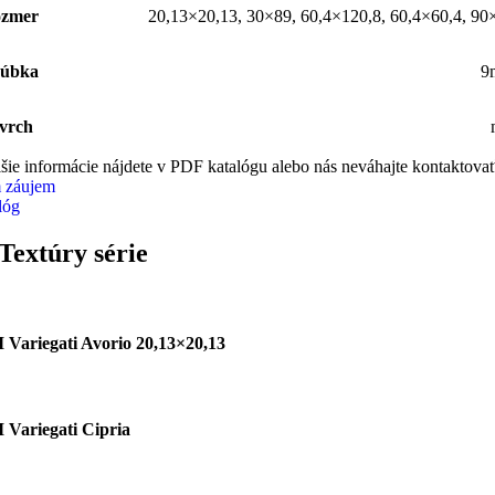
zmer
20,13×20,13
,
30×89
,
60,4×120,8
,
60,4×60,4
,
90
úbka
9
vrch
šie informácie nájdete v PDF katalógu alebo nás neváhajte kontaktovať
 záujem
lóg
Textúry série
I Variegati Avorio 20,13×20,13
I Variegati Cipria