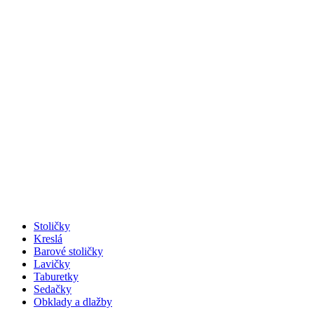
Stoličky
Kreslá
Barové stoličky
Lavičky
Taburetky
Sedačky
Obklady a dlažby