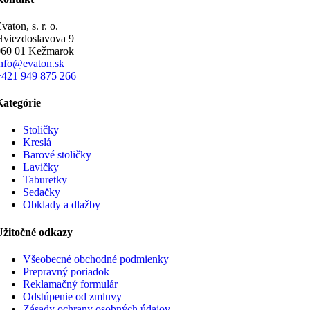
vaton, s. r. o.
Hviezdoslavova 9
060 01 Kežmarok
info@evaton.sk
+421 949 875 266
Kategórie
Stoličky
Kreslá
Barové stoličky
Lavičky
Taburetky
Sedačky
Obklady a dlažby
Užitočné odkazy
Všeobecné obchodné podmienky
Prepravný poriadok
Reklamačný formulár
Odstúpenie od zmluvy
Zásady ochrany osobných údajov