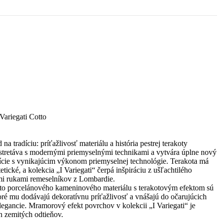
 Variegati Cotto
 tradíciu: príťažlivosť materiálu a história pestrej terakoty
 stretáva s modernými priemyselnými technikami a vytvára úplne nový
adície s vynikajúcim výkonom priemyselnej technológie. Terakota má
tetické, a kolekcia „I Variegati“ čerpá inšpiráciu z ušľachtilého
mi rukami remeselníkov z Lombardie.
to porcelánového kameninového materiálu s terakotovým efektom sú
toré mu dodávajú dekoratívnu príťažlivosť a vnášajú do očarujúcich
legancie. Mramorový efekt povrchov v kolekcii „I Variegati“ je
h zemitých odtieňov.