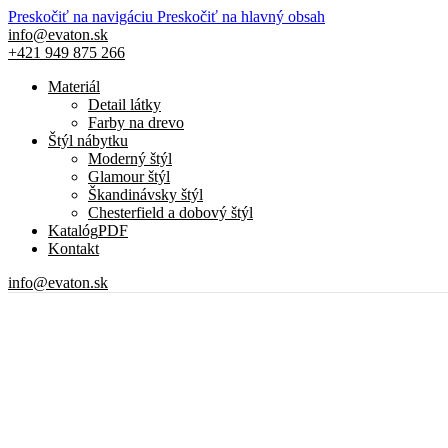
Preskočiť na navigáciu
Preskočiť na hlavný obsah
info@evaton.sk
+421 949 875 266
Materiál
Detail látky
Farby na drevo
Štýl nábytku
Moderný štýl
Glamour štýl
Škandinávsky štýl
Chesterfield a dobový štýl
Katalóg
PDF
Kontakt
info@evaton.sk