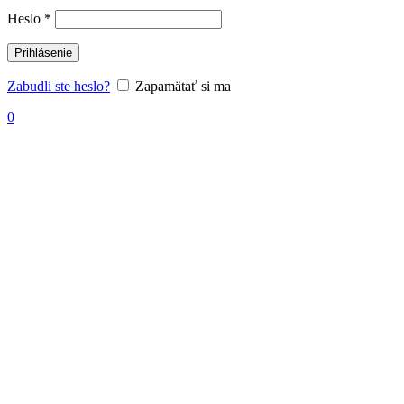
Heslo
*
Prihlásenie
Zabudli ste heslo?
Zapamätať si ma
0