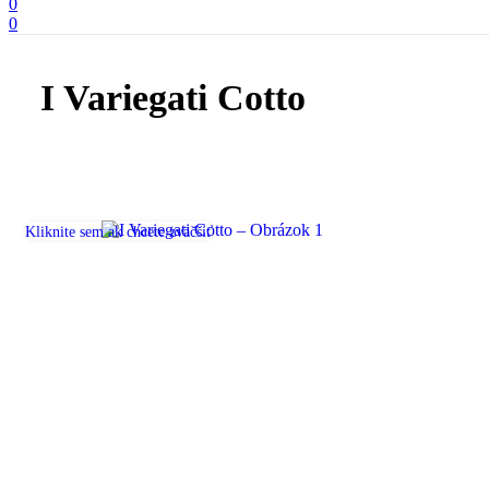
0
0
I Variegati Cotto
Kliknite sem ak chcete zväčšiť