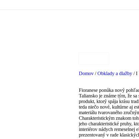
Domov
/
Obklady a dlažby
/
I
Fioranese ponúka nový pohľad na
Taliansko je známe tým, že sa
produkt, ktorý spája krásu tr
teda niečo nové, kultúrne aj es
materiálu tvarovaného zručný
Charakteristickým znakom toh
jeho charakteristické pruhy, k
interiérov nádych remeselnej e
prezentovaný v rade klasickýc