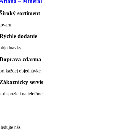
Ariana – Mineral
Široký sortiment
tovaru
Rýchle dodanie
objednávky
Doprava zdarma
pri každej objednávke
Zákaznícky servis
k dispozícii na telefóne
ledujte nás