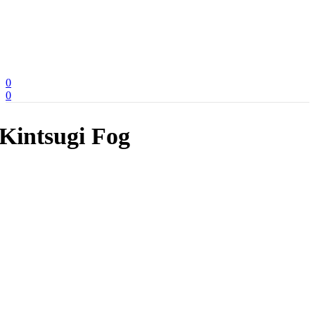
0
0
Kintsugi Fog