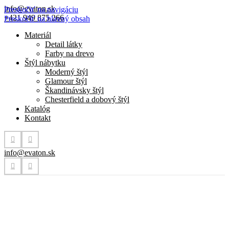
info@evaton.sk
Preskočiť na navigáciu
+421 949 875 266
Preskočiť na hlavný obsah
Materiál
Detail látky
Farby na drevo
Štýl nábytku
Moderný štýl
Glamour štýl
Škandinávsky štýl
Chesterfield a dobový štýl
Katalóg
Kontakt
info@evaton.sk