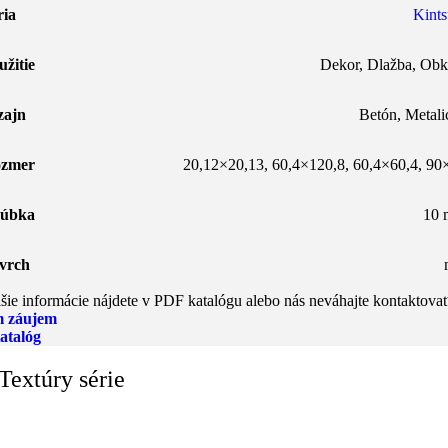
ria
Kints
užitie
Dekor
,
Dlažba
,
Obk
zajn
Betón
,
Metali
zmer
20,12×20,13
,
60,4×120,8
,
60,4×60,4
,
90
úbka
10
vrch
šie informácie nájdete v PDF katalógu alebo nás neváhajte kontaktovať
 záujem
atalóg
Textúry série