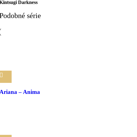
Kintsugi Darkness
Podobné série
Pridať medzi obľúbené
Ariana – Anima