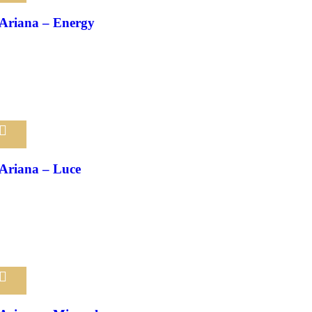
Pridať medzi obľúbené
Ariana – Energy
Pridať medzi obľúbené
Ariana – Luce
Pridať medzi obľúbené