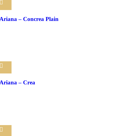
Pridať medzi obľúbené
Ariana – Concrea Plain
Pridať medzi obľúbené
Ariana – Crea