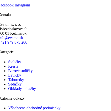
Facebook
Instagram
Kontakt
vaton, s. r. o.
Hviezdoslavova 9
060 01 Kežmarok
info@evaton.sk
+421 949 875 266
ategórie
Stoličky
Kreslá
Barové stoličky
Lavičky
Taburetky
Sedačky
Obklady a dlažby
Užitočné odkazy
Všeobecné obchodné podmienky