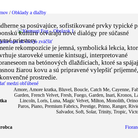
mov
/
Obklady a dlažby
dherne sa posúvajúce, sofistikované prvky typické p
ponskú kultúru otvárajú nové dialógy pre súčasné
ytné priestory.
knite sem ak chcete zväčšiť
enie rekompozície je jemná, symbolická lekcia, kto
vrhuje staroveké umenie kintsugi, interpretované
oraneseom na betónových dlaždiciach, ktoré sa spája
jasnou žiarou kovu a sú pripravené vylepšiť príjemné
konvenčné prostredie.
dať medzi obľúbené
Amore
,
Amore kratka
,
Bluvel
,
Boucle
,
Catch Me
,
Cayenne
,
Fab
Garden
,
French Velvet
,
Fresh
,
Fuego
,
Garden
,
Inari
,
Kronos
,
L
tka
Lincoln
,
Loris
,
Luna
,
Magic Velvet
,
Milton
,
Monolith
,
Orin
Paros
,
Piano
,
Premium Fabrics
,
Prestige
,
Primo
,
Ranger
,
Rivi
Salvador
,
Soft
,
Solar
,
Trinity
,
Tropic
,
Vict
robca
Fioran