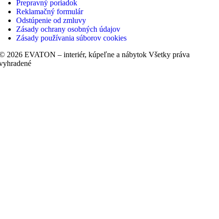
Prepravný poriadok
Reklamačný formulár
Odstúpenie od zmluvy
Zásady ochrany osobných údajov
Zásady používania súborov cookies
© 2026 EVATON – interiér, kúpeľne a nábytok Všetky práva
vyhradené
Vytvoril
Barové stoličky
Kreslá
Lavičky
Sedačky
Stoličky
Taburetky
Obklady a dlažby