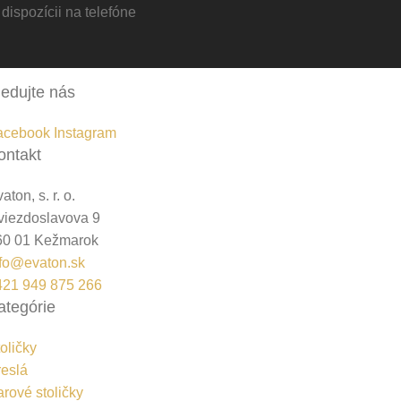
 dispozícii na telefóne
ledujte nás
acebook
Instagram
ontakt
aton, s. r. o.
viezdoslavova 9
60 01 Kežmarok
nfo@evaton.sk
421 949 875 266
ategórie
oličky
reslá
rové stoličky