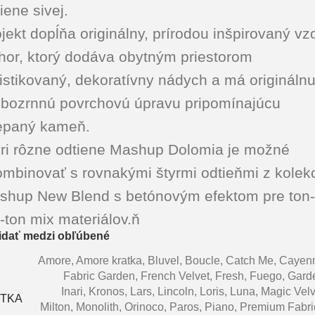
iene sivej.
jekt dopĺňa originálny, prírodou inšpirovaný vz
hor, ktorý dodáva obytným priestorom
istikovaný, dekoratívny nádych a má origináln
ubozrnnú povrchovú úpravu pripomínajúcu
iepaný kameň.
yri rôzne odtiene Mashup Dolomia je možné
mbinovať s rovnakými štyrmi odtieňmi z kolek
shup New Blend s betónovým efektom pre ton-
-ton mix materiálov.ň
idať medzi obľúbené
Amore
,
Amore kratka
,
Bluvel
,
Boucle
,
Catch Me
,
Cayen
Fabric Garden
,
French Velvet
,
Fresh
,
Fuego
,
Gard
Inari
,
Kronos
,
Lars
,
Lincoln
,
Loris
,
Luna
,
Magic Velv
ÁTKA
Milton
,
Monolith
,
Orinoco
,
Paros
,
Piano
,
Premium Fabri