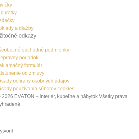
avičky
aburetky
edačky
bklady a dlažby
žitočné odkazy
šeobecné obchodné podmienky
repravný poriadok
eklamačný formulár
dstúpenie od zmluvy
ásady ochrany osobných údajov
ásady používania súborov cookies
 2026 EVATON – interiér, kúpeľne a nábytok Všetky práva
yhradené
ytvoril