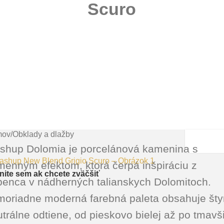
Scuro
mov
/
Obklady a dlažby
shup Dolomia je porcelánová kamenina s
menným efektom, ktorá čerpá inšpiráciu z
knite sem ak chcete zväčšiť
penca v nádherných talianskych Dolomitoch.
moriadne moderná farebná paleta obsahuje štyr
trálne odtiene, od pieskovo bielej až po tmavš