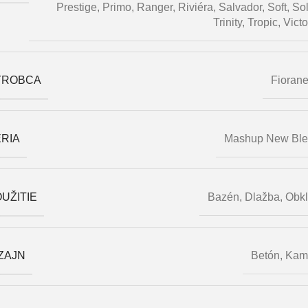
Prestige
,
Primo
,
Ranger
,
Riviéra
,
Salvador
,
Soft
,
Sol
Trinity
,
Tropic
,
Victo
ÝROBCA
Fioran
RIA
Mashup New Bl
UŽITIE
Bazén
,
Dlažba
,
Obk
ZAJN
Betón
,
Kam