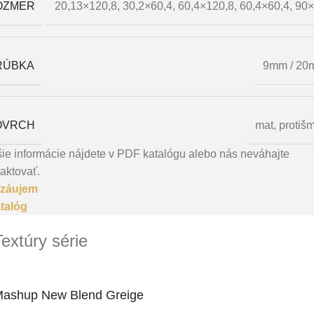
OZMER
20,13×120,8
,
30,2×60,4
,
60,4×120,8
,
60,4×60,4
,
90×
RÚBKA
9mm / 20
OVRCH
mat
,
protiš
ie informácie nájdete v PDF katalógu alebo nás neváhajte
aktovať.
záujem
talóg
Textúry série
ashup New Blend Greige