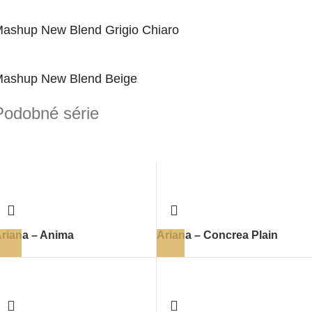
ashup New Blend Grigio Chiaro
ashup New Blend Beige
Podobné série
riana – Anima
Ariana – Concrea Plain