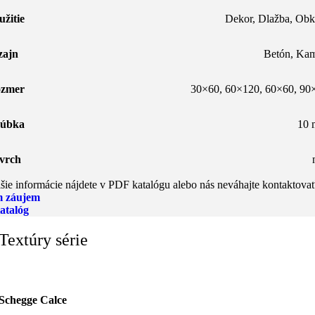
užitie
Dekor
,
Dlažba
,
Obk
zajn
Betón
,
Ka
zmer
30×60
,
60×120
,
60×60
,
90
úbka
10
vrch
šie informácie nájdete v PDF katalógu alebo nás neváhajte kontaktovať
 záujem
atalóg
Textúry série
Schegge Calce