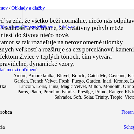
mov
/
Obklady a dlažby
ď sa zdá, že všetko beží normálne, niečo nás odpúta
 všednosti a zisťujeme, že kreatívny pohyb môže
liknite sem ak chcete zväčšiť
iniesť do života niečo nové.
amor sa tak rozdeľuje na nerovnomerné úlomky
znych veľkostí a rozširuje sa cez porcelánovú kamen
efektom živice v teplých tónoch, čím vytvára
pravidelné, dynamické vzory.
dať medzi obľúbené
Amore
,
Amore kratka
,
Bluvel
,
Boucle
,
Catch Me
,
Cayenne
,
Fab
Garden
,
French Velvet
,
Fresh
,
Fuego
,
Garden
,
Inari
,
Kronos
,
L
tka
Lincoln
,
Loris
,
Luna
,
Magic Velvet
,
Milton
,
Monolith
,
Orin
Paros
,
Piano
,
Premium Fabrics
,
Prestige
,
Primo
,
Ranger
,
Rivi
Salvador
,
Soft
,
Solar
,
Trinity
,
Tropic
,
Vict
robca
Fioran
ria
Sche