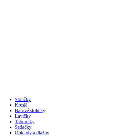
Stoličky
Kreslá
Barové stoličky
Lavičky
Taburetky
Sedačky
Obklady a dlažby