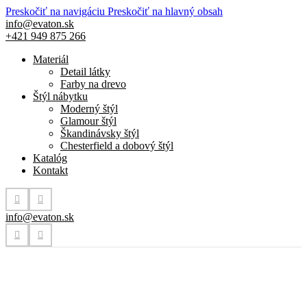
Preskočiť na navigáciu
Preskočiť na hlavný obsah
info@evaton.sk
+421 949 875 266
Materiál
Detail látky
Farby na drevo
Štýl nábytku
Moderný štýl
Glamour štýl
Škandinávsky štýl
Chesterfield a dobový štýl
Katalóg
Kontakt
info@evaton.sk