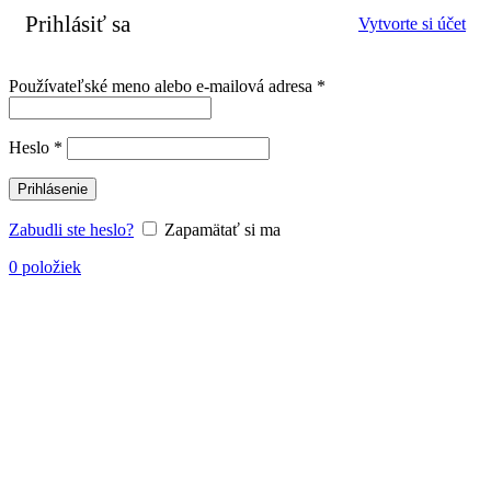
Prihlásiť sa
Vytvorte si účet
Povinné
Používateľské meno alebo e-mailová adresa
*
Povinné
Heslo
*
Prihlásenie
Zabudli ste heslo?
Zapamätať si ma
0
položiek