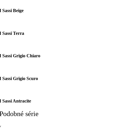
I Sassi Beige
I Sassi Terra
I Sassi Grigio Chiaro
I Sassi Grigio Scuro
I Sassi Antracite
Podobné série