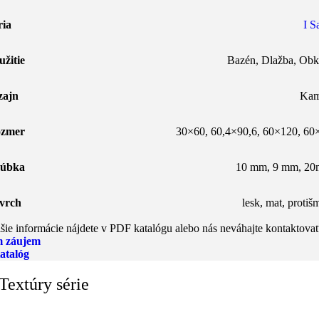
ria
I S
užitie
Bazén
,
Dlažba
,
Obk
zajn
Ka
zmer
30×60
,
60,4×90,6
,
60×120
,
60
úbka
10 mm, 9 mm, 2
vrch
lesk
,
mat
,
protiš
šie informácie nájdete v PDF katalógu alebo nás neváhajte kontaktovať
 záujem
atalóg
Textúry série