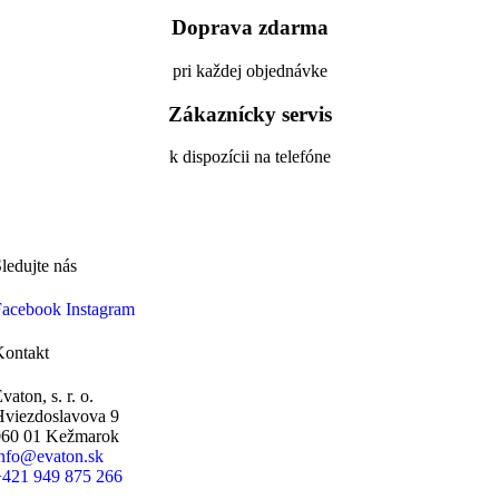
Doprava zdarma
pri každej objednávke
Zákaznícky servis
k dispozícii na telefóne
ledujte nás
Facebook
Instagram
Kontakt
vaton, s. r. o.
Hviezdoslavova 9
060 01 Kežmarok
info@evaton.sk
+421 949 875 266