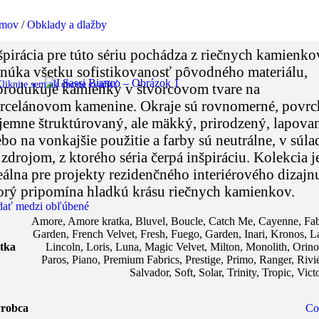
mov
/
Obklady a dlažby
špirácia pre túto sériu pochádza z riečnych kamienko
núka všetku sofistikovanosť pôvodného materiálu,
liknite sem ak chcete zväčšiť
produkuje kamienky v štvorcovom tvare na
rcelánovom kamenine. Okraje sú rovnomerné, povrc
 jemne štruktúrovaný, ale mäkký, prirodzený, lapova
ebo na vonkajšie použitie a farby sú neutrálne, v súla
 zdrojom, z ktorého séria čerpá inšpiráciu. Kolekcia j
eálna pre projekty rezidenčného interiérového dizajn
orý pripomína hladkú krásu riečnych kamienkov.
dať medzi obľúbené
Amore
,
Amore kratka
,
Bluvel
,
Boucle
,
Catch Me
,
Cayenne
,
Fab
Garden
,
French Velvet
,
Fresh
,
Fuego
,
Garden
,
Inari
,
Kronos
,
L
tka
Lincoln
,
Loris
,
Luna
,
Magic Velvet
,
Milton
,
Monolith
,
Orin
Paros
,
Piano
,
Premium Fabrics
,
Prestige
,
Primo
,
Ranger
,
Rivi
Salvador
,
Soft
,
Solar
,
Trinity
,
Tropic
,
Vict
robca
Co