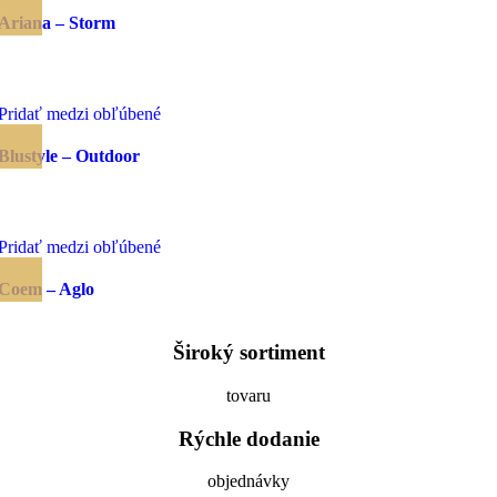
Ariana – Storm
Pridať medzi obľúbené
Blustyle – Outdoor
Pridať medzi obľúbené
Coem – Aglo
Široký sortiment
tovaru
Rýchle dodanie
objednávky