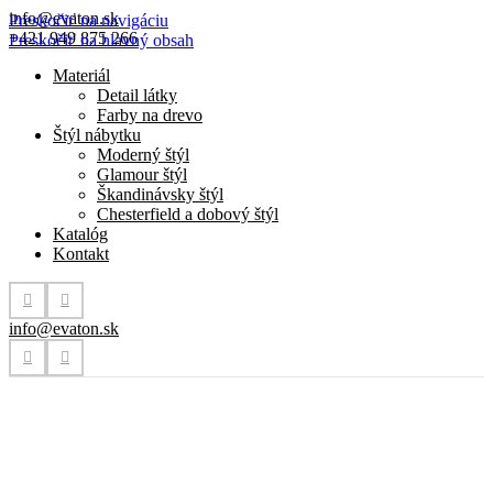
info@evaton.sk
Preskočiť na navigáciu
+421 949 875 266
Preskočiť na hlavný obsah
Materiál
Detail látky
Farby na drevo
Štýl nábytku
Moderný štýl
Glamour štýl
Škandinávsky štýl
Chesterfield a dobový štýl
Katalóg
Kontakt
info@evaton.sk