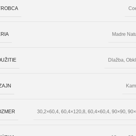
ÝROBCA
Co
RIA
Madre Nat
UŽITIE
Dlažba
,
Obk
ZAJN
Kam
OZMER
30,2×60,4
,
60,4×120,8
,
60,4×60,4
,
90×90
,
90×