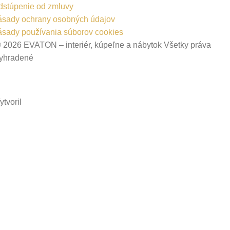
dstúpenie od zmluvy
ásady ochrany osobných údajov
ásady používania súborov cookies
 2026 EVATON – interiér, kúpeľne a nábytok Všetky práva
yhradené
ytvoril