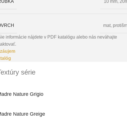
RÚBKA
10 mm, 20
OVRCH
mat
,
protiš
ie informácie nájdete v PDF katalógu alebo nás neváhajte
aktovať.
záujem
talóg
Textúry série
adre Nature Grigio
adre Nature Greige