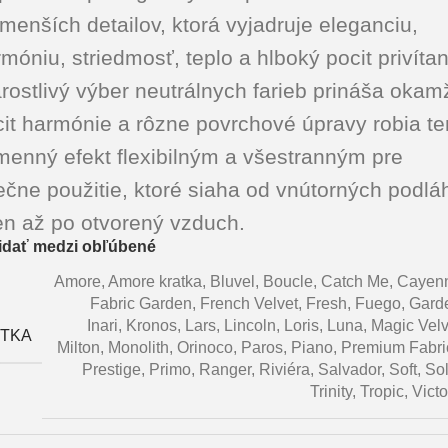
menších detailov, ktorá vyjadruje eleganciu,
móniu, striedmosť, teplo a hlboký pocit privítan
rostlivý výber neutrálnych farieb prináša okamž
it harmónie a rôzne povrchové úpravy robia te
menný efekt flexibilným a všestranným pre
ečne použitie, ktoré siaha od vnútorných podlá
en až po otvorený vzduch.
idať medzi obľúbené
Amore
,
Amore kratka
,
Bluvel
,
Boucle
,
Catch Me
,
Cayen
Fabric Garden
,
French Velvet
,
Fresh
,
Fuego
,
Gard
Inari
,
Kronos
,
Lars
,
Lincoln
,
Loris
,
Luna
,
Magic Velv
ÁTKA
Milton
,
Monolith
,
Orinoco
,
Paros
,
Piano
,
Premium Fabri
Prestige
,
Primo
,
Ranger
,
Riviéra
,
Salvador
,
Soft
,
Sol
Trinity
,
Tropic
,
Victo