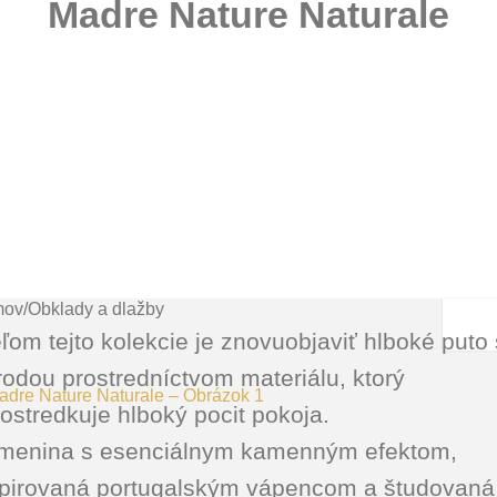
Madre Nature Naturale
mov
/
Obklady a dlažby
ľom tejto kolekcie je znovuobjaviť hlboké puto 
rodou prostredníctvom materiálu, ktorý
ostredkuje hlboký pocit pokoja.
menina s esenciálnym kamenným efektom,
špirovaná portugalským vápencom a študovaná