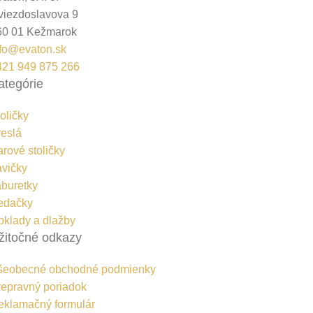
viezdoslavova 9
60 01 Kežmarok
nfo@evaton.sk
421 949 875 266
ategórie
oličky
reslá
rové stoličky
avičky
aburetky
edačky
bklady a dlažby
žitočné odkazy
šeobecné obchodné podmienky
repravný poriadok
eklamačný formulár