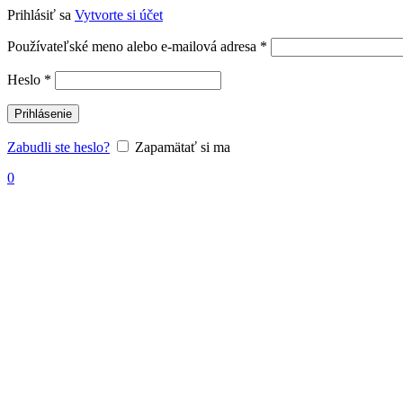
Prihlásiť sa
Vytvorte si účet
Povinné
Používateľské meno alebo e-mailová adresa
*
Povinné
Heslo
*
Prihlásenie
Zabudli ste heslo?
Zapamätať si ma
0