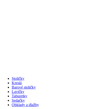
Stoličky
Kreslá
Barové stoličky
Lavičky
Taburetky
Sedačky
Obklady a dlažby