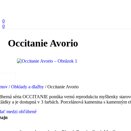
0
0
Occitanie Avorio
mov
/
Obklady a dlažby
/
Occitanie Avorio
herná séria OCCITANIE ponúka vernú reprodukciu myšlienky starovek
ládky a je dostupná v 3 farbách. Porcelánová kamenina s kamenným efe
dať medzi obľúbené
zajn