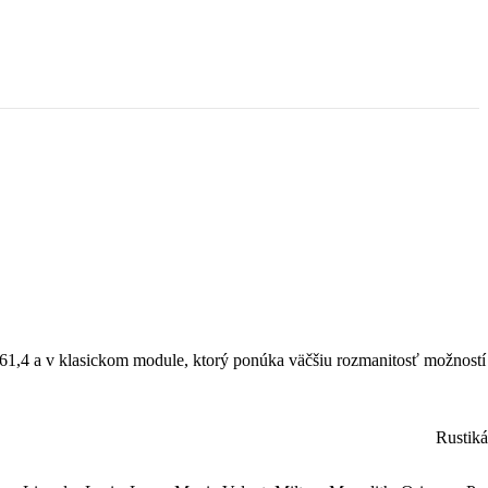
1,4 a v klasickom module, ktorý ponúka väčšiu rozmanitosť možností
Rustiká