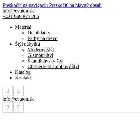
Preskočiť na navigáciu
Preskočiť na hlavný obsah
info@evaton.sk
+421 949 875 266
Materiál
Detail látky
Farby na drevo
Štýl nábytku
Moderný štýl
Glamour štýl
Škandinávsky štýl
Chesterfield a dobový štýl
Katalóg
Kontakt
info@evaton.sk