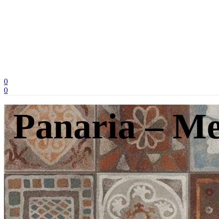
0
0
Panaria – M