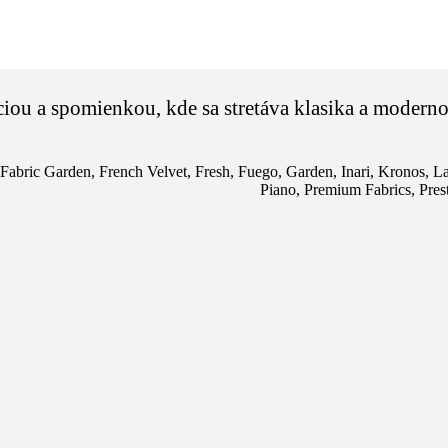
ou a spomienkou, kde sa stretáva klasika a modernos
Fabric Garden
,
French Velvet
,
Fresh
,
Fuego
,
Garden
,
Inari
,
Kronos
,
La
Piano
,
Premium Fabrics
,
Pres