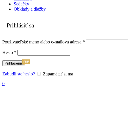
Sedačky
Obklady a dlažby
Prihlásiť sa
Povinné
Používateľské meno alebo e-mailová adresa
*
Povinné
Heslo
*
PDF
Prihlásenie
Zabudli ste heslo?
Zapamätať si ma
0