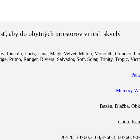
ť, aby do obytných priestorov vniesli skvelý
rs
,
Lincoln
,
Loris
,
Luna
,
Magic Velvet
,
Milton
,
Monolith
,
Orinoco
,
Pa
tige
,
Primo
,
Ranger
,
Riviéra
,
Salvador
,
Soft
,
Solar
,
Trinity
,
Tropic
,
Vict
Pana
Memory W
Bazén
,
Dlažba
,
Obk
Cotto
,
Ka
20×20
,
30×60,3
,
60,3×60,3
,
60×60
,
90