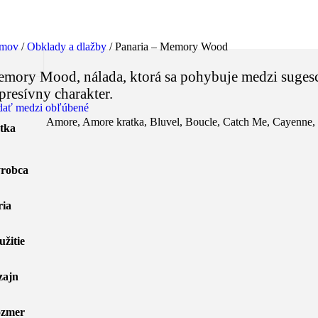
mov
/
Obklady a dlažby
/
Panaria – Memory Wood
mory Mood, nálada, ktorá sa pohybuje medzi sugesci
presívny charakter.
dať medzi obľúbené
Amore
,
Amore kratka
,
Bluvel
,
Boucle
,
Catch Me
,
Cayenne
,
tka
robca
ria
užitie
zajn
zmer