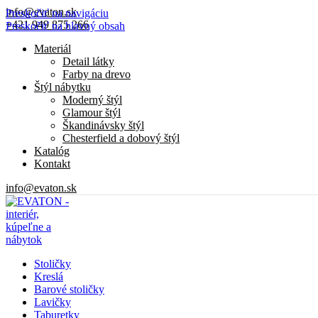
info@evaton.sk
Preskočiť na navigáciu
+421 949 875 266
Preskočiť na hlavný obsah
Materiál
Detail látky
Farby na drevo
Štýl nábytku
Moderný štýl
Glamour štýl
Škandinávsky štýl
Chesterfield a dobový štýl
Katalóg
Kontakt
info@evaton.sk
Stoličky
Kreslá
Barové stoličky
Lavičky
Taburetky