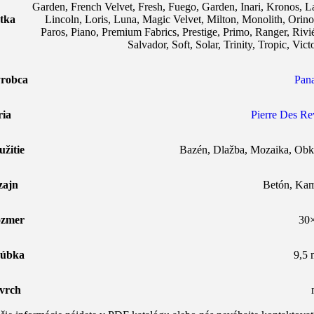
Garden
,
French Velvet
,
Fresh
,
Fuego
,
Garden
,
Inari
,
Kronos
,
L
tka
Lincoln
,
Loris
,
Luna
,
Magic Velvet
,
Milton
,
Monolith
,
Orin
Paros
,
Piano
,
Premium Fabrics
,
Prestige
,
Primo
,
Ranger
,
Rivi
Salvador
,
Soft
,
Solar
,
Trinity
,
Tropic
,
Vict
robca
Pana
ria
Pierre Des Re
užitie
Bazén
,
Dlažba
,
Mozaika
,
Obk
zajn
Betón
,
Ka
zmer
30
úbka
9,5
vrch