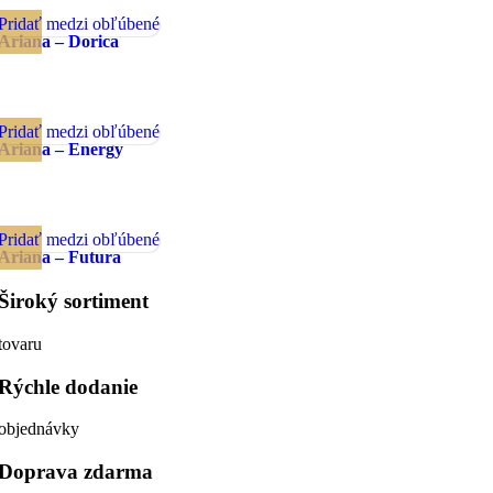
Pridať medzi obľúbené
Ariana – Dorica
Pridať medzi obľúbené
Ariana – Energy
Pridať medzi obľúbené
Ariana – Futura
Široký sortiment
tovaru
Rýchle dodanie
objednávky
Doprava zdarma