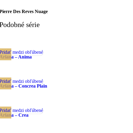
Pierre Des Reves Nuage
Podobné série
Pridať medzi obľúbené
Ariana – Anima
Pridať medzi obľúbené
Ariana – Concrea Plain
Pridať medzi obľúbené
Ariana – Crea