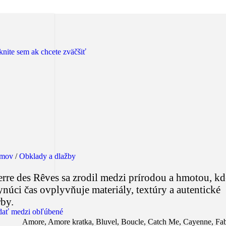
knite sem ak chcete zväčšiť
mov
/
Obklady a dlažby
erre des Rêves sa zrodil medzi prírodou a hmotou, kd
ynúci čas ovplyvňuje materiály, textúry a autentické
rby.
dať medzi obľúbené
Amore
,
Amore kratka
,
Bluvel
,
Boucle
,
Catch Me
,
Cayenne
,
Fab