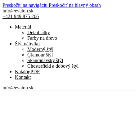
Preskočiť na navigáciu
Preskočiť na hlavný obsah
info@evaton.sk
+421 949 875 266
Materiál
Detail látky
Farby na drevo
Štýl nábytku
Moderný štýl
Glamour štýl
Škandinávsky štýl
Chesterfield a dobový štýl
Katalóg
PDF
Kontakt
info@evaton.sk