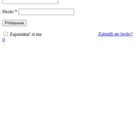
Povinné
Heslo
*
Prihlásenie
Zabudli ste heslo?
Zapamätať si ma
0