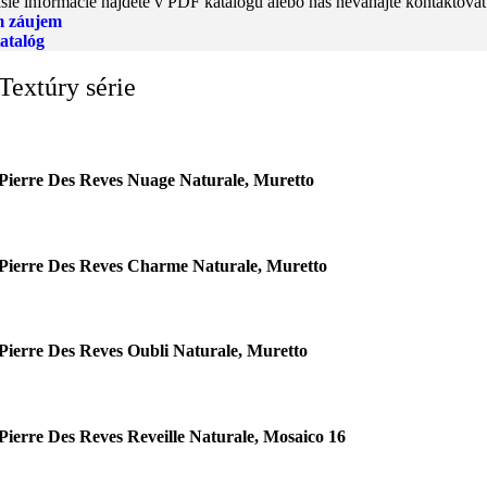
šie informácie nájdete v PDF katalógu alebo nás neváhajte kontaktovať
 záujem
atalóg
Textúry série
Pierre Des Reves Nuage Naturale, Muretto
Pierre Des Reves Charme Naturale, Muretto
Pierre Des Reves Oubli Naturale, Muretto
Pierre Des Reves Reveille Naturale, Mosaico 16