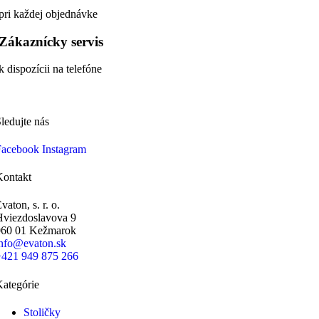
pri každej objednávke
Zákaznícky servis
k dispozícii na telefóne
ledujte nás
Facebook
Instagram
Kontakt
vaton, s. r. o.
Hviezdoslavova 9
060 01 Kežmarok
info@evaton.sk
+421 949 875 266
ategórie
Stoličky