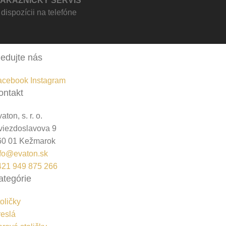
ZÁKAZNÍCKY SERVIS
 dispozícii na telefóne
ledujte nás
acebook
Instagram
ontakt
aton, s. r. o.
viezdoslavova 9
60 01 Kežmarok
nfo@evaton.sk
421 949 875 266
ategórie
oličky
reslá