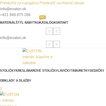
Preskočiť na navigáciu
Preskočiť na hlavný obsah
info@evaton.sk
+421 949 875 266
PDF
MATERIÁL
ŠTÝL NÁBYTKU
KATALÓG
KONTAKT
info@evaton.sk
STOLIČKY
KRESLÁ
BAROVÉ STOLIČKY
LAVIČKY
TABURETKY
SEDAČKY
OBKLADY A DLAŽBY
0