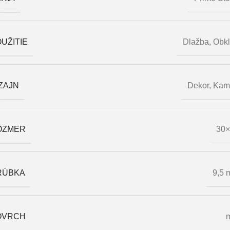
UŽITIE
Dlažba
,
Obk
ZAJN
Dekor
,
Kam
OZMER
30×
RÚBKA
9,5
OVRCH