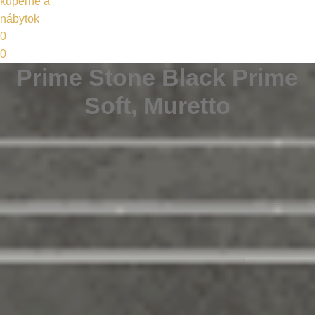
0
0
Prime Stone Black Prime
Soft, Muretto