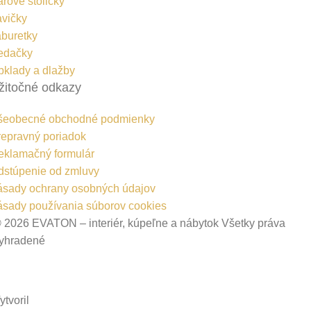
rové stoličky
avičky
aburetky
edačky
bklady a dlažby
žitočné odkazy
šeobecné obchodné podmienky
repravný poriadok
eklamačný formulár
dstúpenie od zmluvy
ásady ochrany osobných údajov
ásady používania súborov cookies
 2026 EVATON – interiér, kúpeľne a nábytok Všetky práva
yhradené
ytvoril