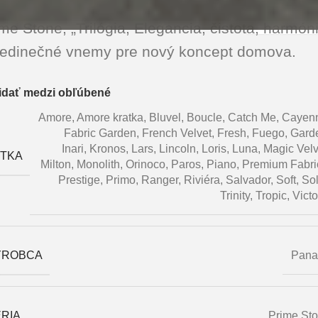
mov
/
Obklady a dlažby
me Stone, „Trilógia, Elegancia, čistota, harmón
i jedinečné vnemy pre nový koncept domova.
idať medzi obľúbené
Amore
,
Amore kratka
,
Bluvel
,
Boucle
,
Catch Me
,
Cayen
Fabric Garden
,
French Velvet
,
Fresh
,
Fuego
,
Gard
Inari
,
Kronos
,
Lars
,
Lincoln
,
Loris
,
Luna
,
Magic Velv
ÁTKA
Milton
,
Monolith
,
Orinoco
,
Paros
,
Piano
,
Premium Fabri
Prestige
,
Primo
,
Ranger
,
Riviéra
,
Salvador
,
Soft
,
Sol
Trinity
,
Tropic
,
Victo
ÝROBCA
Pana
RIA
Prime St