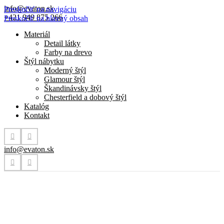
info@evaton.sk
Preskočiť na navigáciu
+421 949 875 266
Preskočiť na hlavný obsah
Materiál
Detail látky
Farby na drevo
Štýl nábytku
Moderný štýl
Glamour štýl
Škandinávsky štýl
Chesterfield a dobový štýl
Katalóg
Kontakt
info@evaton.sk