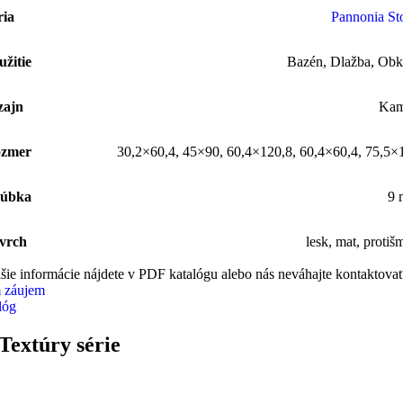
ria
Pannonia St
užitie
Bazén
,
Dlažba
,
Obk
zajn
Ka
zmer
30,2×60,4
,
45×90
,
60,4×120,8
,
60,4×60,4
,
75,5×
úbka
9
vrch
lesk
,
mat
,
protiš
šie informácie nájdete v PDF katalógu alebo nás neváhajte kontaktovať
 záujem
lóg
Textúry série