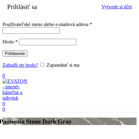
Prihlásiť sa
Vytvorte si účet
Povinné
Používateľské meno alebo e-mailová adresa
*
Povinné
Heslo
*
Prihlásenie
Zabudli ste heslo?
Zapamätať si ma
0
0
0
Pannonia Stone Dark Gray