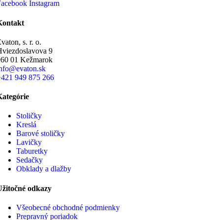
Facebook
Instagram
Kontakt
vaton, s. r. o.
Hviezdoslavova 9
060 01 Kežmarok
info@evaton.sk
+421 949 875 266
Kategórie
Stoličky
Kreslá
Barové stoličky
Lavičky
Taburetky
Sedačky
Obklady a dlažby
Užitočné odkazy
Všeobecné obchodné podmienky
Prepravný poriadok