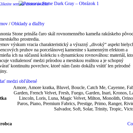
liknite sem ak chcete zväčšiť
mov
/
Obklady a dlažby
nonia Stone prináša čaro skál rovnomenného kameňa rakúskeho pôvo
mestského prostredia.
mov výskum vracia charakteristický a výrazný „divoký“ aspekt bielyc
encových pruhov na porcelánovej kamenine s kamenným efektom a
mieňa ich na súčasnú kolekciu s dynamickou rovnováhou: materiál, kto
acuje vzdialenosť medzi prírodou a mestskou realitou a je schopný
várať kontinuitu povrchov, ktoré nám často dokážu vrátiť len prírodné
jiny.
dať medzi obľúbené
Amore
,
Amore kratka
,
Bluvel
,
Boucle
,
Catch Me
,
Cayenne
,
Fab
Garden
,
French Velvet
,
Fresh
,
Fuego
,
Garden
,
Inari
,
Kronos
,
L
tka
Lincoln
,
Loris
,
Luna
,
Magic Velvet
,
Milton
,
Monolith
,
Orin
Paros
,
Piano
,
Premium Fabrics
,
Prestige
,
Primo
,
Ranger
,
Rivi
Salvador
,
Soft
,
Solar
,
Trinity
,
Tropic
,
Vict
robca
Co