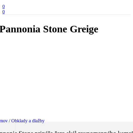
0
0
Pannonia Stone Greige
mov
/
Obklady a dlažby