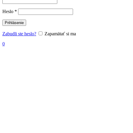
Povinné
Heslo
*
Prihlásenie
Zabudli ste heslo?
Zapamätať si ma
0