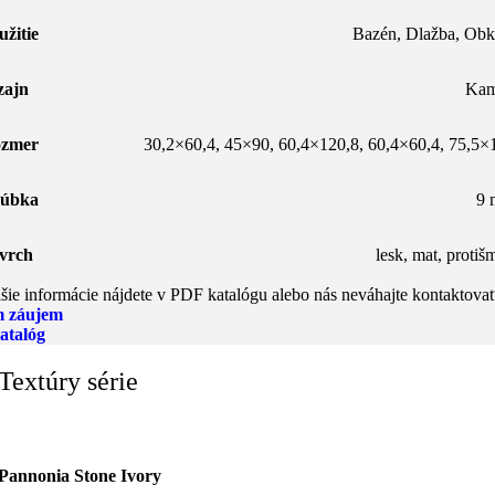
užitie
Bazén
,
Dlažba
,
Obk
zajn
Ka
zmer
30,2×60,4
,
45×90
,
60,4×120,8
,
60,4×60,4
,
75,5×
úbka
9
vrch
lesk
,
mat
,
protiš
šie informácie nájdete v PDF katalógu alebo nás neváhajte kontaktovať
 záujem
atalóg
Textúry série
Pannonia Stone Ivory