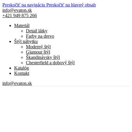
Preskočiť na navigáciu
Preskočiť na hlavný obsah
info@evaton.sk
+421 949 875 266
Materiál
Detail látky
Farby na drevo
Štýl nábytku
Moderný štýl
Glamour štýl
Škandinávsky štýl
Chesterfield a dobový štýl
Katalóg
Kontakt
info@evaton.sk