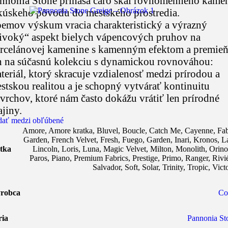
nnonia Stone prináša čaro skál rovnomenného kame
kúskeho pôvodu do mestského prostredia.
emov výskum vracia charakteristický a výrazný
ivoký“ aspekt bielych vápencových pruhov na
rcelánovej kamenine s kamenným efektom a premie
h na súčasnú kolekciu s dynamickou rovnováhou:
teriál, ktorý skracuje vzdialenosť medzi prírodou a
stskou realitou a je schopný vytvárať kontinuitu
vrchov, ktoré nám často dokážu vrátiť len prírodné
ajiny.
dať medzi obľúbené
Amore
,
Amore kratka
,
Bluvel
,
Boucle
,
Catch Me
,
Cayenne
,
Fab
Garden
,
French Velvet
,
Fresh
,
Fuego
,
Garden
,
Inari
,
Kronos
,
L
tka
Lincoln
,
Loris
,
Luna
,
Magic Velvet
,
Milton
,
Monolith
,
Orin
Paros
,
Piano
,
Premium Fabrics
,
Prestige
,
Primo
,
Ranger
,
Rivi
Salvador
,
Soft
,
Solar
,
Trinity
,
Tropic
,
Vict
robca
Co
ria
Pannonia St