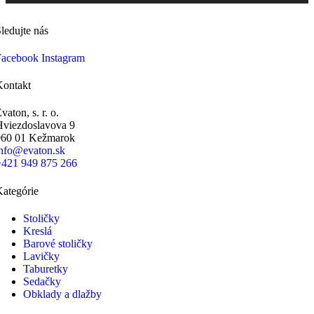
ledujte nás
Facebook
Instagram
Kontakt
vaton, s. r. o.
Hviezdoslavova 9
060 01 Kežmarok
info@evaton.sk
+421 949 875 266
ategórie
Stoličky
Kreslá
Barové stoličky
Lavičky
Taburetky
Sedačky
Obklady a dlažby