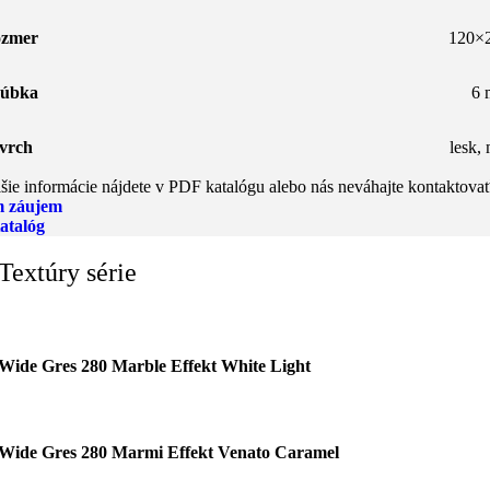
zmer
120×
úbka
6
vrch
lesk
,
šie informácie nájdete v PDF katalógu alebo nás neváhajte kontaktovať
 záujem
atalóg
Textúry série
Wide Gres 280 Marble Effekt White Light
Wide Gres 280 Marmi Effekt Venato Caramel