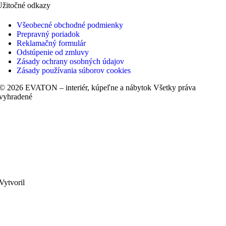
Užitočné odkazy
Všeobecné obchodné podmienky
Prepravný poriadok
Reklamačný formulár
Odstúpenie od zmluvy
Zásady ochrany osobných údajov
Zásady používania súborov cookies
© 2026 EVATON – interiér, kúpeľne a nábytok Všetky práva
vyhradené
Vytvoril
Začnite písať aby ste videli produkty, ktoré hľadáte.