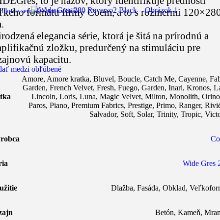
DEGres, to je názov, ktorý identifikuje prednosti
ľkého formátu firmy Coem, a to s rozmermi 120×28
liknite sem ak chcete zväčšiť
.
irodzená elegancia série, ktorá je šitá na prírodnú a
plifikačnú zložku, predurčený na stimuláciu pre
zajnovú kapacitu.
dať medzi obľúbené
Amore
,
Amore kratka
,
Bluvel
,
Boucle
,
Catch Me
,
Cayenne
,
Fab
Garden
,
French Velvet
,
Fresh
,
Fuego
,
Garden
,
Inari
,
Kronos
,
L
tka
Lincoln
,
Loris
,
Luna
,
Magic Velvet
,
Milton
,
Monolith
,
Orin
Paros
,
Piano
,
Premium Fabrics
,
Prestige
,
Primo
,
Ranger
,
Rivi
Salvador
,
Soft
,
Solar
,
Trinity
,
Tropic
,
Vict
robca
Co
ria
Wide Gres 
užitie
Dlažba
,
Fasáda
,
Obklad
,
Veľkofor
zajn
Betón
,
Kameň
,
Mra