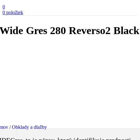
0
0
položiek
Wide Gres 280 Reverso2 Black
mov
/
Obklady a dlažby