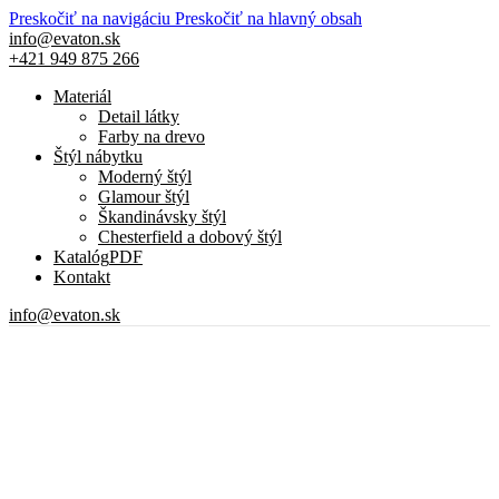
Preskočiť na navigáciu
Preskočiť na hlavný obsah
info@evaton.sk
+421 949 875 266
Materiál
Detail látky
Farby na drevo
Štýl nábytku
Moderný štýl
Glamour štýl
Škandinávsky štýl
Chesterfield a dobový štýl
Katalóg
PDF
Kontakt
info@evaton.sk