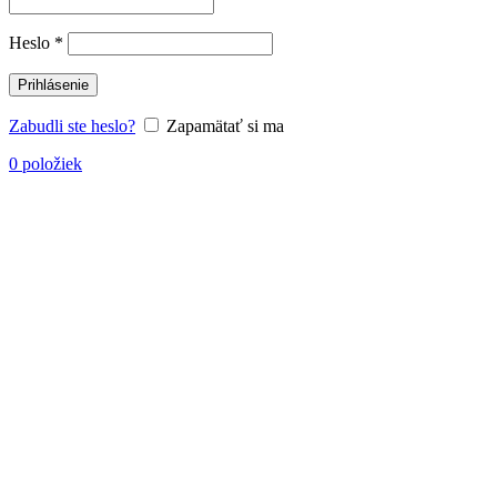
Povinné
Heslo
*
Prihlásenie
Zabudli ste heslo?
Zapamätať si ma
0
položiek