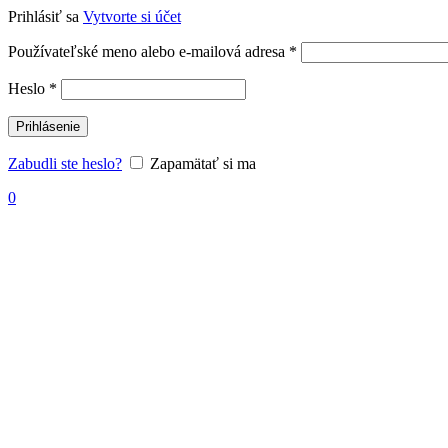
Prihlásiť sa
Vytvorte si účet
Povinné
Používateľské meno alebo e-mailová adresa
*
Povinné
Heslo
*
Prihlásenie
Zabudli ste heslo?
Zapamätať si ma
0