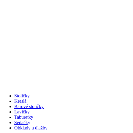
Stoličky
Kreslá
Barové stoličky
Lavičky
Taburetky
Sedačky
Obklady a dlažby