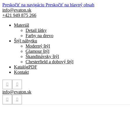
Preskočiť na navigáciu
Preskočiť na hlavný obsah
info@evaton.sk
+421 949 875 266
Materiál
Detail látky
Farby na drevo
Štýl nábytku
Moderný štýl
Glamour štýl
Škandinávsky štýl
Chesterfield a dobový štýl
Katalóg
PDF
Kontakt
info@evaton.sk