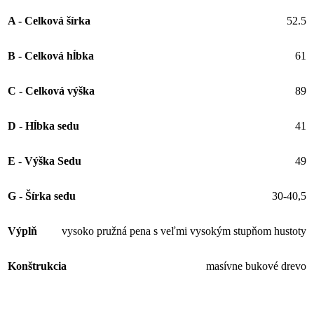
A - Celková šírka
52.5
B - Celková hĺbka
61
C - Celková výška
89
D - Hĺbka sedu
41
E - Výška Sedu
49
G - Šírka sedu
30-40,5
Výplň
vysoko pružná pena s veľmi vysokým stupňom hustoty
Konštrukcia
masívne bukové drevo