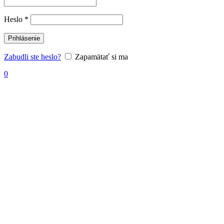
Povinné
Heslo
*
Prihlásenie
Zabudli ste heslo?
Zapamätať si ma
0