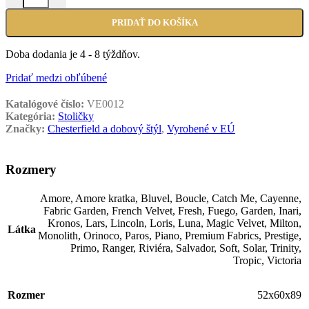
PRIDAŤ DO KOŠÍKA
Doba dodania je 4 - 8 týždňov.
Pridať medzi obľúbené
Katalógové číslo:
VE0012
Kategória:
Stoličky
Značky:
Chesterfield a dobový štýl
,
Vyrobené v EÚ
Rozmery
Amore
,
Amore kratka
,
Bluvel
,
Boucle
,
Catch Me
,
Cayenne
,
Fabric Garden
,
French Velvet
,
Fresh
,
Fuego
,
Garden
,
Inari
,
Kronos
,
Lars
,
Lincoln
,
Loris
,
Luna
,
Magic Velvet
,
Milton
,
Látka
Monolith
,
Orinoco
,
Paros
,
Piano
,
Premium Fabrics
,
Prestige
,
Primo
,
Ranger
,
Riviéra
,
Salvador
,
Soft
,
Solar
,
Trinity
,
Tropic
,
Victoria
Rozmer
52x60x89