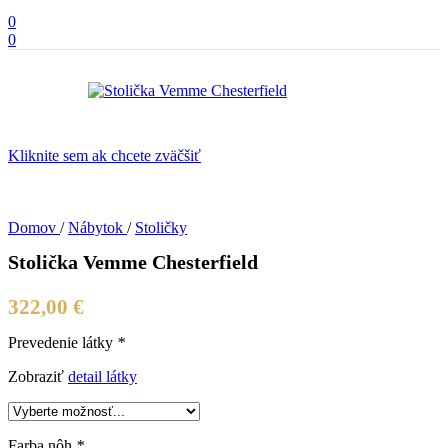
0
0
Kliknite sem ak chcete zväčšiť
Domov
/
Nábytok
/
Stoličky
Stolička Vemme Chesterfield
322,00
€
Prevedenie látky
*
Zobraziť
detail látky
Farba nôh
*