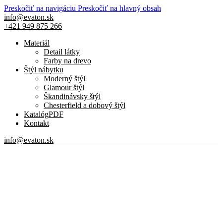
Preskočiť na navigáciu
Preskočiť na hlavný obsah
info@evaton.sk
+421 949 875 266
Materiál
Detail látky
Farby na drevo
Štýl nábytku
Moderný štýl
Glamour štýl
Škandinávsky štýl
Chesterfield a dobový štýl
Katalóg
PDF
Kontakt
info@evaton.sk