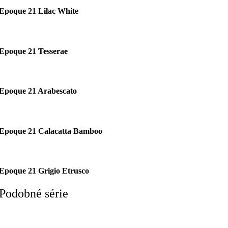
Epoque 21 Lilac White
Epoque 21 Tesserae
Epoque 21 Arabescato
Epoque 21 Calacatta Bamboo
Epoque 21 Grigio Etrusco
Podobné série