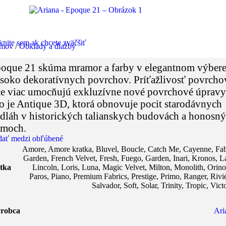
knite sem ak chcete zväčšiť
mov
/
Obklady a dlažby
oque 21 skúma mramor a farby v elegantnom výber
soko dekoratívnych povrchov. Príťažlivosť povrcho
te viac umocňujú exkluzívne nové povrchové úpravy
o je Antique 3D, ktorá obnovuje pocit starodávnych
dláh v historických talianskych budovách a honosn
moch.
dať medzi obľúbené
Amore
,
Amore kratka
,
Bluvel
,
Boucle
,
Catch Me
,
Cayenne
,
Fab
Garden
,
French Velvet
,
Fresh
,
Fuego
,
Garden
,
Inari
,
Kronos
,
L
tka
Lincoln
,
Loris
,
Luna
,
Magic Velvet
,
Milton
,
Monolith
,
Orin
Paros
,
Piano
,
Premium Fabrics
,
Prestige
,
Primo
,
Ranger
,
Rivi
Salvador
,
Soft
,
Solar
,
Trinity
,
Tropic
,
Vict
robca
Ari