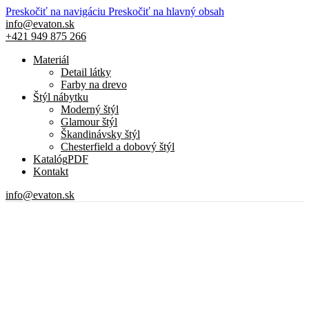
Preskočiť na navigáciu
Preskočiť na hlavný obsah
info@evaton.sk
+421 949 875 266
Materiál
Detail látky
Farby na drevo
Štýl nábytku
Moderný štýl
Glamour štýl
Škandinávsky štýl
Chesterfield a dobový štýl
Katalóg
PDF
Kontakt
info@evaton.sk