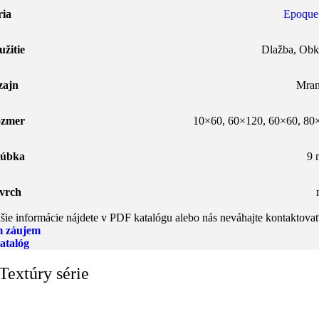
ria
Epoque
užitie
Dlažba
,
Obk
zajn
Mra
zmer
10×60
,
60×120
,
60×60
,
80
úbka
9
vrch
šie informácie nájdete v PDF katalógu alebo nás neváhajte kontaktovať
 záujem
atalóg
Textúry série