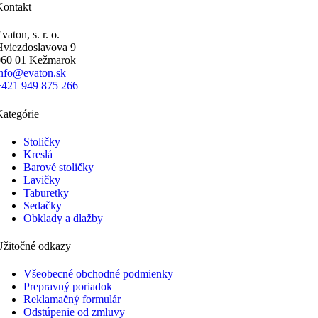
Kontakt
vaton, s. r. o.
Hviezdoslavova 9
060 01 Kežmarok
info@evaton.sk
+421 949 875 266
ategórie
Stoličky
Kreslá
Barové stoličky
Lavičky
Taburetky
Sedačky
Obklady a dlažby
Užitočné odkazy
Všeobecné obchodné podmienky
Prepravný poriadok
Reklamačný formulár
Odstúpenie od zmluvy