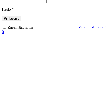
Povinné
Heslo
*
Prihlásenie
Zabudli ste heslo?
Zapamätať si ma
0