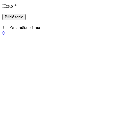
Povinné
Heslo
*
Prihlásenie
Zapamätať si ma
0