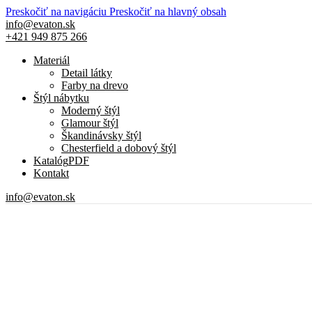
Preskočiť na navigáciu
Preskočiť na hlavný obsah
info@evaton.sk
+421 949 875 266
Materiál
Detail látky
Farby na drevo
Štýl nábytku
Moderný štýl
Glamour štýl
Škandinávsky štýl
Chesterfield a dobový štýl
Katalóg
PDF
Kontakt
info@evaton.sk