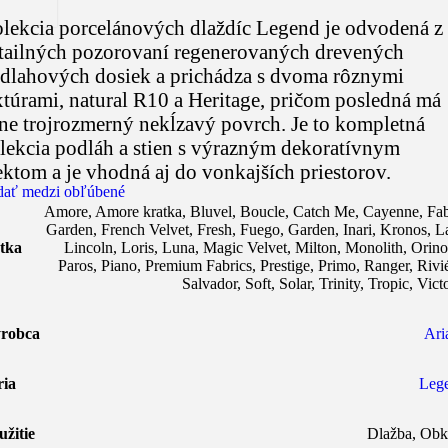
lekcia porcelánových dlaždíc Legend je odvodená z
tailných pozorovaní regenerovaných drevených
dlahových dosiek a prichádza s dvoma rôznymi
xtúrami, natural R10 a Heritage, pričom posledná má
lne trojrozmerný nekĺzavý povrch. Je to kompletná
lekcia podláh a stien s výrazným dekoratívnym
ektom a je vhodná aj do vonkajších priestorov.
dať medzi obľúbené
Amore
,
Amore kratka
,
Bluvel
,
Boucle
,
Catch Me
,
Cayenne
,
Fab
Garden
,
French Velvet
,
Fresh
,
Fuego
,
Garden
,
Inari
,
Kronos
,
L
tka
Lincoln
,
Loris
,
Luna
,
Magic Velvet
,
Milton
,
Monolith
,
Orin
Paros
,
Piano
,
Premium Fabrics
,
Prestige
,
Primo
,
Ranger
,
Rivi
Salvador
,
Soft
,
Solar
,
Trinity
,
Tropic
,
Vict
robca
Ari
ria
Leg
užitie
Dlažba
,
Obk