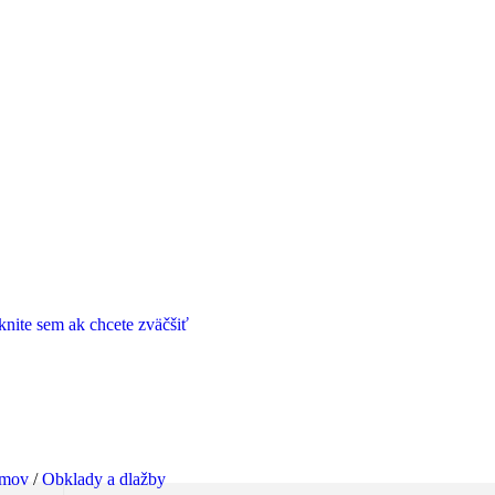
knite sem ak chcete zväčšiť
mov
/
Obklady a dlažby