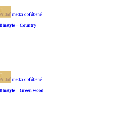
Pridať medzi obľúbené
Blustyle – Country
Pridať medzi obľúbené
Blustyle – Green wood