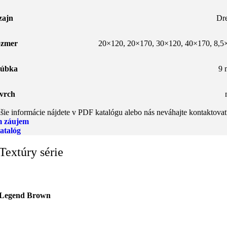
zajn
Dr
zmer
20×120
,
20×170
,
30×120
,
40×170
,
8,5
úbka
9
vrch
šie informácie nájdete v PDF katalógu alebo nás neváhajte kontaktovať
 záujem
atalóg
Textúry série
Legend Brown