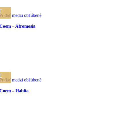
Pridať medzi obľúbené
Coem – Afromosia
Pridať medzi obľúbené
Coem – Habita
ŠIROKÝ SORTIMENT
tovaru