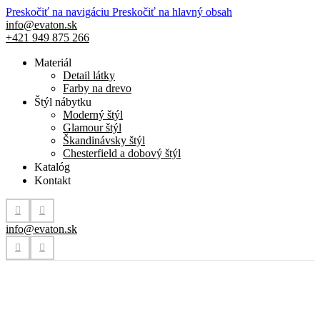
Preskočiť na navigáciu
Preskočiť na hlavný obsah
info@evaton.sk
+421 949 875 266
Materiál
Detail látky
Farby na drevo
Štýl nábytku
Moderný štýl
Glamour štýl
Škandinávsky štýl
Chesterfield a dobový štýl
Katalóg
Kontakt
info@evaton.sk