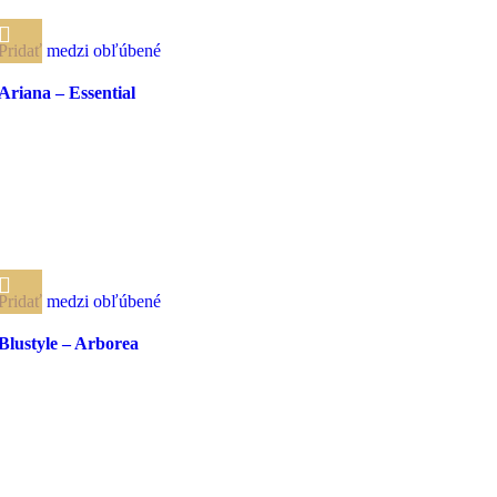
Pridať medzi obľúbené
Ariana – Essential
Pridať medzi obľúbené
Blustyle – Arborea