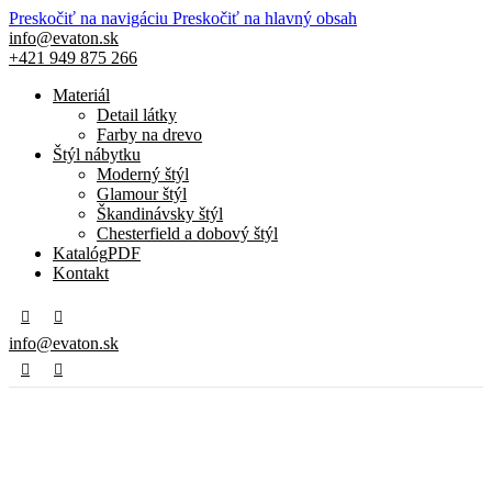
Preskočiť na navigáciu
Preskočiť na hlavný obsah
info@evaton.sk
+421 949 875 266
Materiál
Detail látky
Farby na drevo
Štýl nábytku
Moderný štýl
Glamour štýl
Škandinávsky štýl
Chesterfield a dobový štýl
Katalóg
PDF
Kontakt
info@evaton.sk