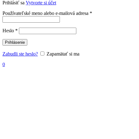
Prihlásiť sa
Vytvorte si účet
Povinné
Používateľské meno alebo e-mailová adresa
*
Povinné
Heslo
*
Prihlásenie
Zabudli ste heslo?
Zapamätať si ma
0