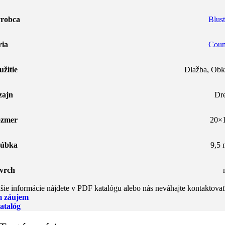
robca
Blust
ria
Coun
užitie
Dlažba
,
Obk
zajn
Dr
zmer
20×
úbka
9,5
vrch
šie informácie nájdete v PDF katalógu alebo nás neváhajte kontaktovať
 záujem
atalóg