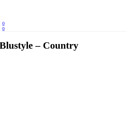
0
0
Blustyle – Country