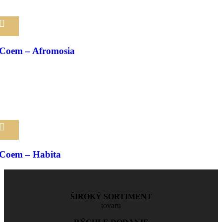
Pridať medzi obľúbené
Coem – Afromosia
Pridať medzi obľúbené
Coem – Habita
ŠIROKÝ SORTIMENT
tovaru