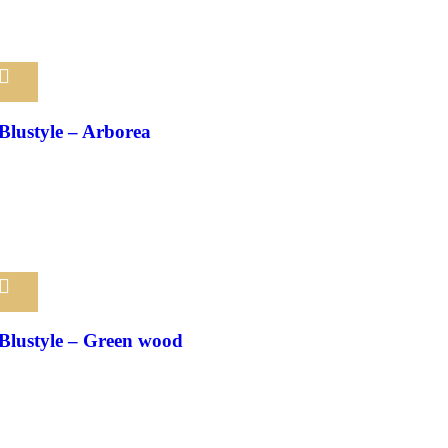
Pridať medzi obľúbené
Blustyle – Arborea
Pridať medzi obľúbené
Blustyle – Green wood