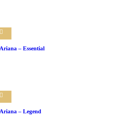
Pridať medzi obľúbené
Ariana – Essential
Pridať medzi obľúbené
Ariana – Legend