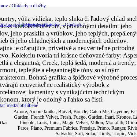
mov
/
Obklady a dlažby
untry, vôňa vidieka, teplo slnka či ľadový chlad sne
zický kontakt s drevom, s pôvabnými detailmi jeho
liknite sem ak chcete zväčšiť
lov, jeho prasklín a vrúbkov, jeho teplých, prepálen
rieb či jeho chladnejších a modernejších odtieňov.
ajina je očarujúce, prívetivé a neuveriteľne prírodné
evo. Kolekciu tvoria tri krásne tieňované farby: Aspe
etlá a elegantná; Creek, teplá šedá, moderná a trendy;
rmont, teplejšie a elegantnejšie tóny so silným
arakterom. Bohatá grafika a špičkové výrobné proce
tvárajú neuveriteľne realistický výrobok z
rcelánovej kameniny s vynikajúcim technickým
konom, ktorý je odolný a ľahko sa čistí.
dať medzi obľúbené
Amore
,
Amore kratka
,
Bluvel
,
Boucle
,
Catch Me
,
Cayenne
,
Fab
Garden
,
French Velvet
,
Fresh
,
Fuego
,
Garden
,
Inari
,
Kronos
,
L
tka
Lincoln
,
Loris
,
Luna
,
Magic Velvet
,
Milton
,
Monolith
,
Orin
Paros
,
Piano
,
Premium Fabrics
,
Prestige
,
Primo
,
Ranger
,
Rivi
Salvador
,
Soft
,
Solar
,
Trinity
,
Tropic
,
Vict