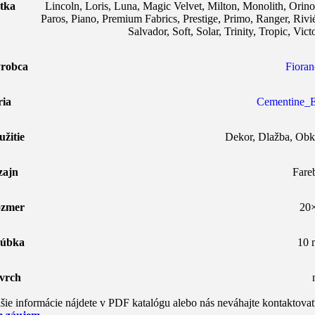
tka
Lincoln
,
Loris
,
Luna
,
Magic Velvet
,
Milton
,
Monolith
,
Orin
Paros
,
Piano
,
Premium Fabrics
,
Prestige
,
Primo
,
Ranger
,
Rivi
Salvador
,
Soft
,
Solar
,
Trinity
,
Tropic
,
Vict
robca
Fioran
ria
Cementine_
užitie
Dekor
,
Dlažba
,
Obk
zajn
Fare
zmer
20
úbka
10
vrch
šie informácie nájdete v PDF katalógu alebo nás neváhajte kontaktovať