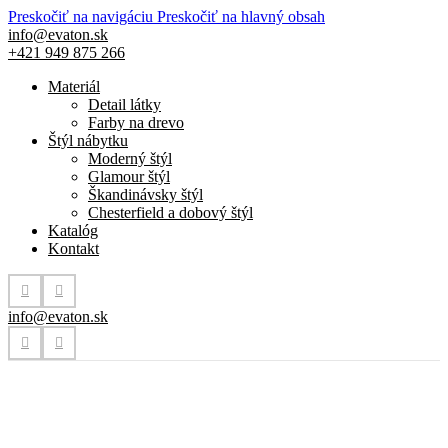
Preskočiť na navigáciu
Preskočiť na hlavný obsah
info@evaton.sk
+421 949 875 266
Materiál
Detail látky
Farby na drevo
Štýl nábytku
Moderný štýl
Glamour štýl
Škandinávsky štýl
Chesterfield a dobový štýl
Katalóg
Kontakt
info@evaton.sk