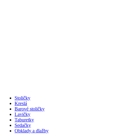
Stoličky
Kreslá
Barové stoličky
Lavičky
Taburetky
Sedačky
Obklady a dlažby