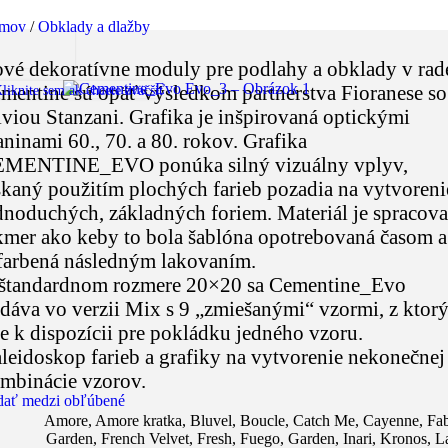
mov
/
Obklady a dlažby
vé dekoratívne moduly pre podlahy a obklady v rad
mentine sú opäť výsledkom partnerstva Fioranese so
liknite sem ak chcete zväčšiť
lviou Stanzani. Grafika je inšpirovaná optickými
aninami 60., 70. a 80. rokov. Grafika
MENTINE_EVO ponúka silný vizuálny vplyv,
skaný použitím plochých farieb pozadia na vytvoreni
dnoduchých, základných foriem. Materiál je spracov
kmer ako keby to bola šablóna opotrebovaná časom a
farbená následným lakovaním.
štandardnom rozmere 20×20 sa Cementine_Evo
dáva vo verzii Mix s 9 „zmiešanými“ vzormi, z ktor
je k dispozícii pre pokládku jedného vzoru.
leidoskop farieb a grafiky na vytvorenie nekonečnej
mbinácie vzorov.
dať medzi obľúbené
Amore
,
Amore kratka
,
Bluvel
,
Boucle
,
Catch Me
,
Cayenne
,
Fab
Garden
,
French Velvet
,
Fresh
,
Fuego
,
Garden
,
Inari
,
Kronos
,
L