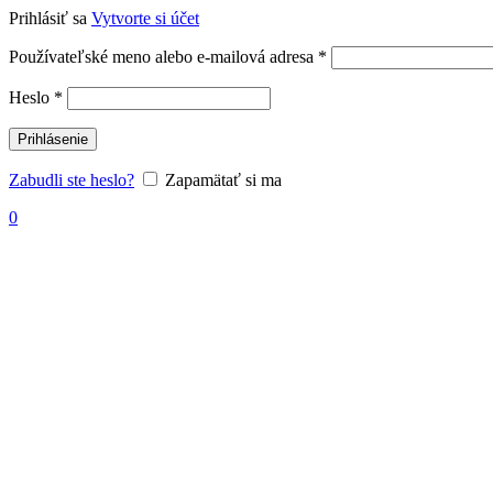
Prihlásiť sa
Vytvorte si účet
Povinné
Používateľské meno alebo e-mailová adresa
*
Povinné
Heslo
*
Prihlásenie
Zabudli ste heslo?
Zapamätať si ma
0