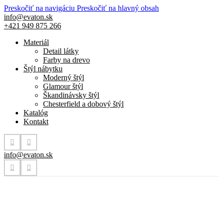
Preskočiť na navigáciu
Preskočiť na hlavný obsah
info@evaton.sk
+421 949 875 266
Materiál
Detail látky
Farby na drevo
Štýl nábytku
Moderný štýl
Glamour štýl
Škandinávsky štýl
Chesterfield a dobový štýl
Katalóg
Kontakt
info@evaton.sk