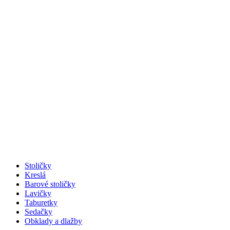
Stoličky
Kreslá
Barové stoličky
Lavičky
Taburetky
Sedačky
Obklady a dlažby