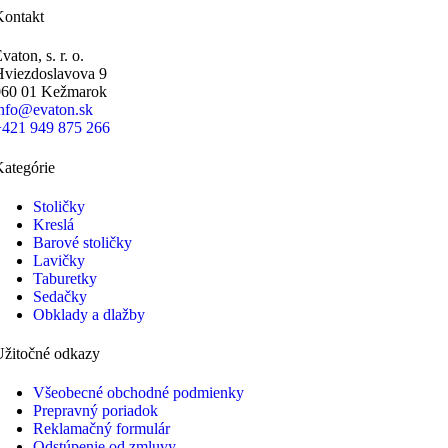
Kontakt
vaton, s. r. o.
Hviezdoslavova 9
060 01 Kežmarok
info@evaton.sk
+421 949 875 266
ategórie
Stoličky
Kreslá
Barové stoličky
Lavičky
Taburetky
Sedačky
Obklady a dlažby
Užitočné odkazy
Všeobecné obchodné podmienky
Prepravný poriadok
Reklamačný formulár
Odstúpenie od zmluvy