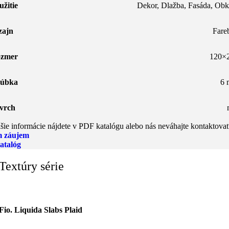
užitie
Dekor
,
Dlažba
,
Fasáda
,
Obk
zajn
Fare
zmer
120×
úbka
6
vrch
šie informácie nájdete v PDF katalógu alebo nás neváhajte kontaktovať
 záujem
atalóg
Textúry série
Fio. Liquida Slabs Plaid