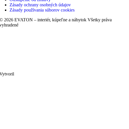
Zásady ochrany osobných údajov
Zásady používania súborov cookies
© 2026 EVATON – interiér, kúpeľne a nábytok Všetky práva
vyhradené
Vytvoril