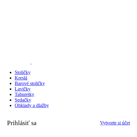
Stoličky
Kreslá
Barové stoličky
Lavičky
Taburetky
Sedačky
Obklady a dlažby
Prihlásiť sa
Vytvorte si účet