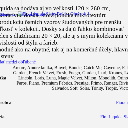
quida sa dodáva aj vo veľkosti 120 × 260 cm,
koratívna doska, ktorá ponúka mikrotextúru
liknite sem ak chcete zväčšiť
produkciu ôsmich vzorov študovaných pre menšiu
ľkosť v kolekcii. Dosky sa dajú ľahko kombinovať
elen s dlaždicami 20 × 20, ale aj s inými kolekciami v
vislosti od štýlu a farieb.
odné ako na obytné, tak aj na komerčné účely, hlav
 steny.
dať medzi obľúbené
Amore
,
Amore kratka
,
Bluvel
,
Boucle
,
Catch Me
,
Cayenne
,
Fab
Garden
,
French Velvet
,
Fresh
,
Fuego
,
Garden
,
Inari
,
Kronos
,
L
tka
Lincoln
,
Loris
,
Luna
,
Magic Velvet
,
Milton
,
Monolith
,
Orin
Paros
,
Piano
,
Premium Fabrics
,
Prestige
,
Primo
,
Ranger
,
Rivi
Salvador
,
Soft
,
Solar
,
Trinity
,
Tropic
,
Vict
robca
Fioran
ria
Fio. Liquida Sl