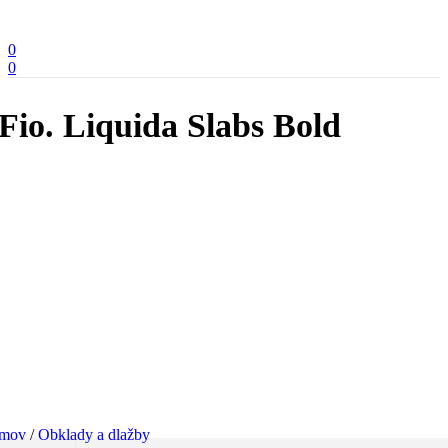
0
0
Fio. Liquida Slabs Bold
mov
/
Obklady a dlažby