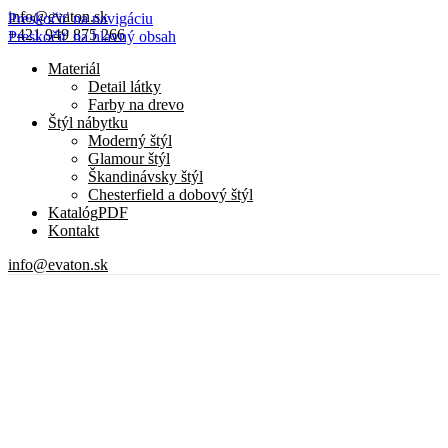
info@evaton.sk
Preskočiť na navigáciu
+421 949 875 266
Preskočiť na hlavný obsah
Materiál
Detail látky
Farby na drevo
Štýl nábytku
Moderný štýl
Glamour štýl
Škandinávsky štýl
Chesterfield a dobový štýl
Katalóg
PDF
Kontakt
info@evaton.sk