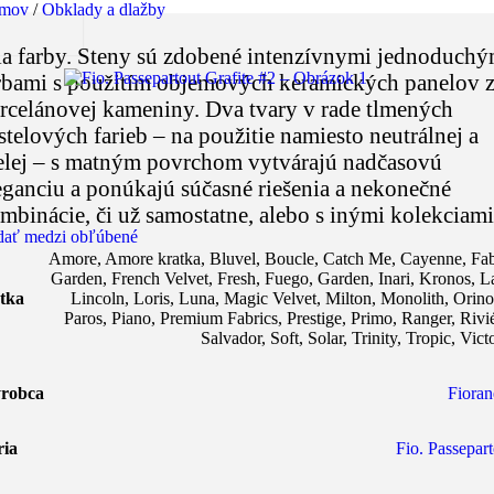
mov
/
Obklady a dlažby
la farby. Steny sú zdobené intenzívnymi jednoduchý
rbami s použitím objemových keramických panelov 
rcelánovej kameniny. Dva tvary v rade tlmených
stelových farieb – na použitie namiesto neutrálnej a
elej – s matným povrchom vytvárajú nadčasovú
eganciu a ponúkajú súčasné riešenia a nekonečné
mbinácie, či už samostatne, alebo s inými kolekciami
dať medzi obľúbené
Amore
,
Amore kratka
,
Bluvel
,
Boucle
,
Catch Me
,
Cayenne
,
Fab
Garden
,
French Velvet
,
Fresh
,
Fuego
,
Garden
,
Inari
,
Kronos
,
L
tka
Lincoln
,
Loris
,
Luna
,
Magic Velvet
,
Milton
,
Monolith
,
Orin
Paros
,
Piano
,
Premium Fabrics
,
Prestige
,
Primo
,
Ranger
,
Rivi
Salvador
,
Soft
,
Solar
,
Trinity
,
Tropic
,
Vict
robca
Fioran
ria
Fio. Passepart