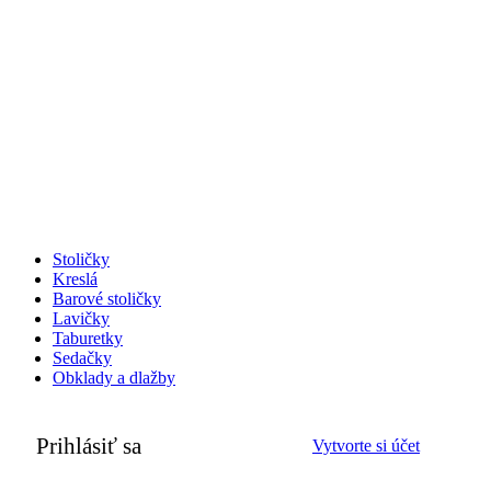
Stoličky
Kreslá
Barové stoličky
Lavičky
Taburetky
Sedačky
Obklady a dlažby
Prihlásiť sa
Vytvorte si účet