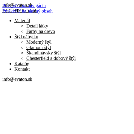
info@evaton.sk
Preskočiť na navigáciu
+421 949 875 266
Preskočiť na hlavný obsah
Materiál
Detail látky
Farby na drevo
Štýl nábytku
Moderný štýl
Glamour štýl
Škandinávsky štýl
Chesterfield a dobový štýl
Katalóg
Kontakt
info@evaton.sk