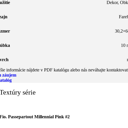
užitie
Dekor
,
Obk
zajn
Fare
zmer
30,2×6
úbka
10
vrch
šie informácie nájdete v PDF katalógu alebo nás neváhajte kontaktovať
 záujem
atalóg
Textúry série
Fio. Passepartout Millennial Pink #2