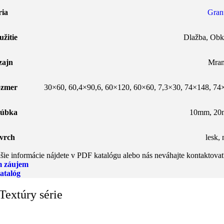
ria
Gra
užitie
Dlažba
,
Obk
zajn
Mra
zmer
30×60
,
60,4×90,6
,
60×120
,
60×60
,
7,3×30
,
74×148
,
74
úbka
10mm
,
20
vrch
lesk
,
šie informácie nájdete v PDF katalógu alebo nás neváhajte kontaktovať
 záujem
atalóg
Textúry série