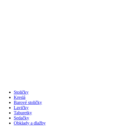
Stoličky
Kreslá
Barové stoličky
Lavičky
Taburetky
Sedačky
Obklady a dlažby