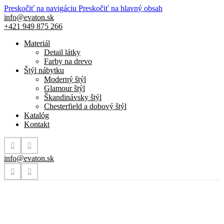
Preskočiť na navigáciu
Preskočiť na hlavný obsah
info@evaton.sk
+421 949 875 266
Materiál
Detail látky
Farby na drevo
Štýl nábytku
Moderný štýl
Glamour štýl
Škandinávsky štýl
Chesterfield a dobový štýl
Katalóg
Kontakt
info@evaton.sk