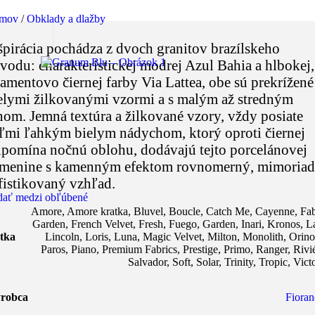
mov
/
Obklady a dlažby
špirácia pochádza z dvoch granitov brazílskeho
vodu: charakteristickej modrej Azul Bahia a hlbokej,
ramentovo čiernej farby Via Lattea, obe sú prekrížené
elymi žilkovanými vzormi a s malým až stredným
nom. Jemná textúra a žilkované vzory, vždy posiate
ľmi ľahkým bielym nádychom, ktorý oproti čiernej
ipomína nočnú oblohu, dodávajú tejto porcelánovej
menine s kamenným efektom rovnomerný, mimoria
fistikovaný vzhľad.
dať medzi obľúbené
Amore
,
Amore kratka
,
Bluvel
,
Boucle
,
Catch Me
,
Cayenne
,
Fab
Garden
,
French Velvet
,
Fresh
,
Fuego
,
Garden
,
Inari
,
Kronos
,
L
tka
Lincoln
,
Loris
,
Luna
,
Magic Velvet
,
Milton
,
Monolith
,
Orin
Paros
,
Piano
,
Premium Fabrics
,
Prestige
,
Primo
,
Ranger
,
Rivi
Salvador
,
Soft
,
Solar
,
Trinity
,
Tropic
,
Vict
robca
Fioran