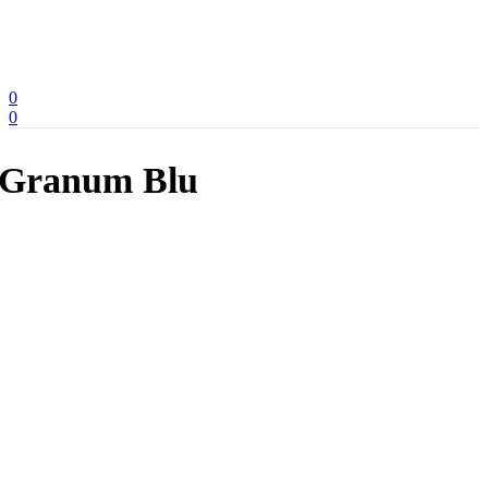
0
0
Granum Blu