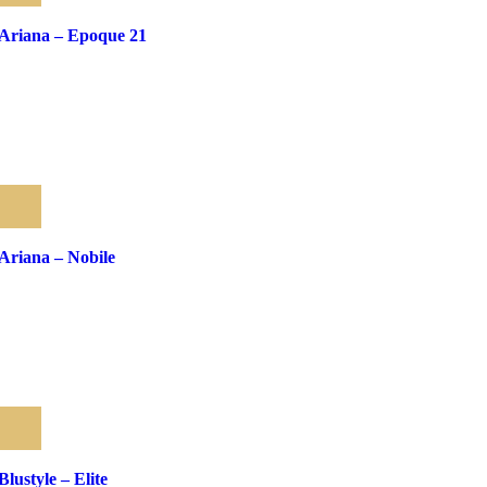
Pridať medzi obľúbené
Ariana – Epoque 21
Pridať medzi obľúbené
Ariana – Nobile
Pridať medzi obľúbené
Blustyle – Elite