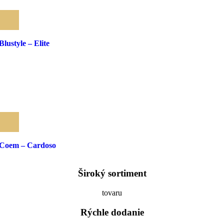
Pridať medzi obľúbené
Blustyle – Elite
Pridať medzi obľúbené
Coem – Cardoso
Široký sortiment
tovaru
Rýchle dodanie