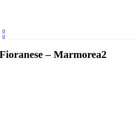
0
0
Fioranese – Marmorea2