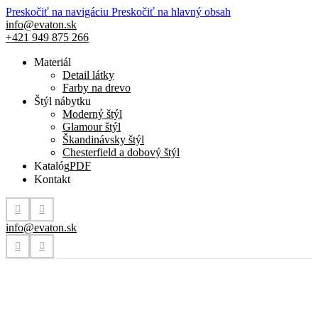
Preskočiť na navigáciu
Preskočiť na hlavný obsah
info@evaton.sk
+421 949 875 266
Materiál
Detail látky
Farby na drevo
Štýl nábytku
Moderný štýl
Glamour štýl
Škandinávsky štýl
Chesterfield a dobový štýl
Katalóg
PDF
Kontakt
info@evaton.sk