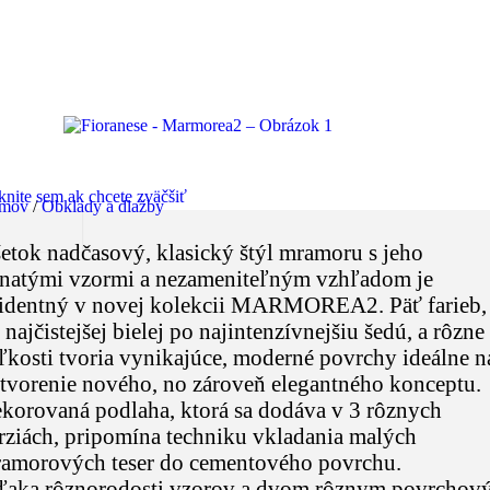
knite sem ak chcete zväčšiť
mov
/
Obklady a dlažby
etok nadčasový, klasický štýl mramoru s jeho
lnatými vzormi a nezameniteľným vzhľadom je
identný v novej kolekcii MARMOREA2. Päť farieb,
 najčistejšej bielej po najintenzívnejšiu šedú, a rôzne
ľkosti tvoria vynikajúce, moderné povrchy ideálne n
tvorenie nového, no zároveň elegantného konceptu.
korovaná podlaha, ktorá sa dodáva v 3 rôznych
rziách, pripomína techniku ​​vkladania malých
amorových teser do cementového povrchu.
aka rôznorodosti vzorov a dvom rôznym povrchov