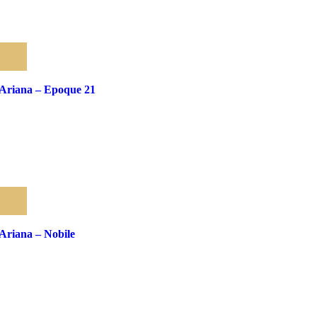
Pridať medzi obľúbené
Ariana – Epoque 21
Pridať medzi obľúbené
Ariana – Nobile