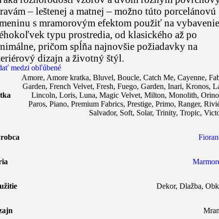
ravám – leštenej a matnej – možno túto porcelánovú
meninu s mramorovým efektom použiť na vybaveni
éhokoľvek typu prostredia, od klasického až po
nimálne, pričom spĺňa najnovšie požiadavky na
teriérový dizajn a životný štýl.
dať medzi obľúbené
Amore
,
Amore kratka
,
Bluvel
,
Boucle
,
Catch Me
,
Cayenne
,
Fab
Garden
,
French Velvet
,
Fresh
,
Fuego
,
Garden
,
Inari
,
Kronos
,
L
tka
Lincoln
,
Loris
,
Luna
,
Magic Velvet
,
Milton
,
Monolith
,
Orin
Paros
,
Piano
,
Premium Fabrics
,
Prestige
,
Primo
,
Ranger
,
Rivi
Salvador
,
Soft
,
Solar
,
Trinity
,
Tropic
,
Vict
robca
Fioran
ria
Marmor
užitie
Dekor
,
Dlažba
,
Obk
zajn
Mra