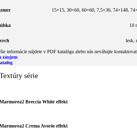
zmer
15×15
,
30×60
,
60×60
,
7,5×30
,
74×148
,
74
úbka
10
vrch
lesk
,
šie informácie nájdete v PDF katalógu alebo nás neváhajte kontaktovať
 záujem
atalóg
Textúry série
Marmorea2 Breccia White effekt
Marmorea2 Crema Avorio effekt