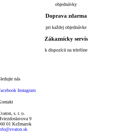
objednávky
Doprava zdarma
pri každej objednávke
Zákaznícky servis
k dispozícii na telefóne
ledujte nás
Facebook
Instagram
Kontakt
vaton, s. r. o.
Hviezdoslavova 9
060 01 Kežmarok
info@evaton.sk