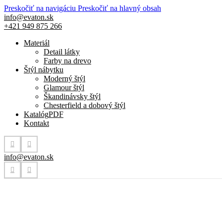
Preskočiť na navigáciu
Preskočiť na hlavný obsah
info@evaton.sk
+421 949 875 266
Materiál
Detail látky
Farby na drevo
Štýl nábytku
Moderný štýl
Glamour štýl
Škandinávsky štýl
Chesterfield a dobový štýl
Katalóg
PDF
Kontakt
info@evaton.sk