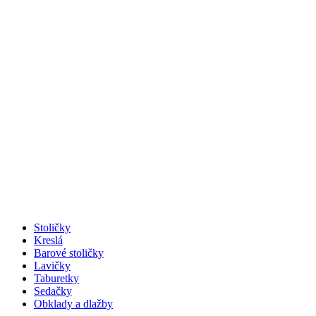
Stoličky
Kreslá
Barové stoličky
Lavičky
Taburetky
Sedačky
Obklady a dlažby