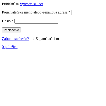
Prihlásiť sa
Vytvorte si účet
Povinné
Používateľské meno alebo e-mailová adresa
*
Povinné
Heslo
*
Prihlásenie
Zabudli ste heslo?
Zapamätať si ma
0
položiek