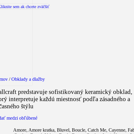
liknite sem ak chcete zväčšiť
mov
/
Obklady a dlažby
llcraft predstavuje sofistikovaný keramický obklad,
orý interpretuje každú miestnosť podľa zásadného a
časného štýlu
dať medzi obľúbené
Amore
,
Amore kratka
,
Bluvel
,
Boucle
,
Catch Me
,
Cayenne
,
Fab