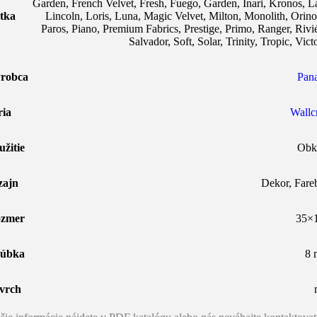
Garden
,
French Velvet
,
Fresh
,
Fuego
,
Garden
,
Inari
,
Kronos
,
L
tka
Lincoln
,
Loris
,
Luna
,
Magic Velvet
,
Milton
,
Monolith
,
Orin
Paros
,
Piano
,
Premium Fabrics
,
Prestige
,
Primo
,
Ranger
,
Rivi
Salvador
,
Soft
,
Solar
,
Trinity
,
Tropic
,
Vict
robca
Pana
ria
Wallcr
užitie
Obk
zajn
Dekor
,
Fare
zmer
35×
úbka
8
vrch