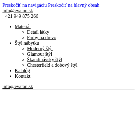
Preskočiť na navigáciu
Preskočiť na hlavný obsah
info@evaton.sk
+421 949 875 266
Materiál
Detail látky
Farby na drevo
Štýl nábytku
Moderný štýl
Glamour štýl
Škandinávsky štýl
Chesterfield a dobový štýl
Katalóg
Kontakt
info@evaton.sk