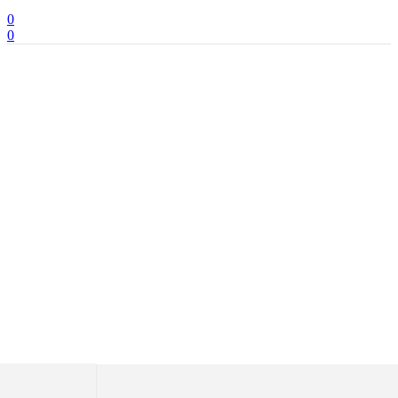
0
0
Wallcraft Enigma Spring