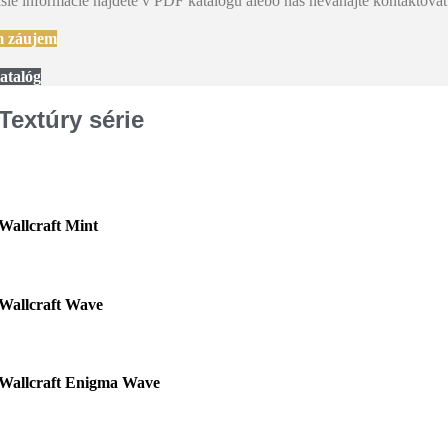
šie informácie nájdete v PDF katalógu alebo nás neváhajte kontaktovať
 záujem
atalóg
Textúry série
Wallcraft Mint
Wallcraft Wave
Wallcraft Enigma Wave