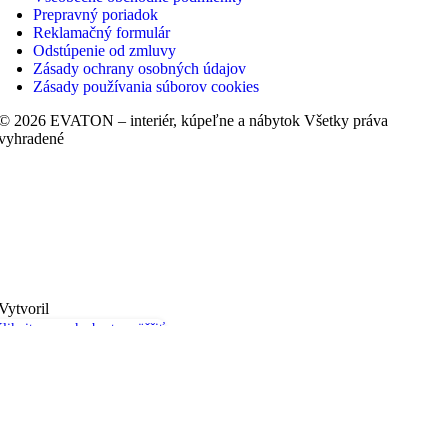
Prepravný poriadok
Reklamačný formulár
Odstúpenie od zmluvy
Zásady ochrany osobných údajov
Zásady používania súborov cookies
© 2026 EVATON – interiér, kúpeľne a nábytok Všetky práva
vyhradené
Vytvoril
liknite sem ak chcete zväčšiť
Začnite písať aby ste videli produkty, ktoré hľadáte.
Barové stoličky
Kreslá