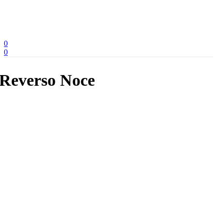
0
0
Reverso Noce