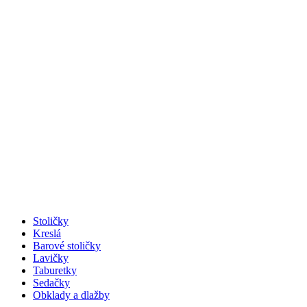
Stoličky
Kreslá
Barové stoličky
Lavičky
Taburetky
Sedačky
Obklady a dlažby