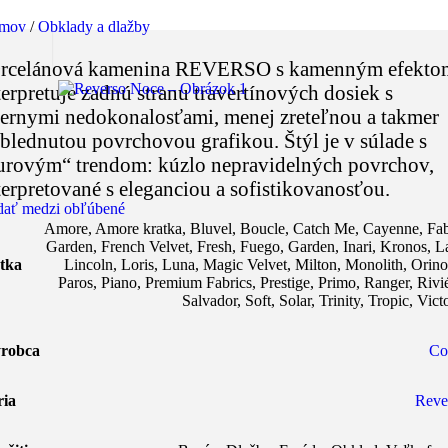
mov
/
Obklady a dlažby
rcelánová kamenina REVERSO s kamenným efekto
terpretuje zadnú stranu travertínových dosiek s
ernymi nedokonalosťami, menej zreteľnou a takmer
blednutou povrchovou grafikou. Štýl je v súlade s
urovým“ trendom: kúzlo nepravidelných povrchov,
terpretované s eleganciou a sofistikovanosťou.
dať medzi obľúbené
Amore
,
Amore kratka
,
Bluvel
,
Boucle
,
Catch Me
,
Cayenne
,
Fab
Garden
,
French Velvet
,
Fresh
,
Fuego
,
Garden
,
Inari
,
Kronos
,
L
tka
Lincoln
,
Loris
,
Luna
,
Magic Velvet
,
Milton
,
Monolith
,
Orin
Paros
,
Piano
,
Premium Fabrics
,
Prestige
,
Primo
,
Ranger
,
Rivi
Salvador
,
Soft
,
Solar
,
Trinity
,
Tropic
,
Vict
robca
Co
ria
Reve