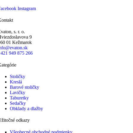
Facebook
Instagram
Kontakt
vaton, s. r. o.
Hviezdoslavova 9
060 01 Kežmarok
info@evaton.sk
+421 949 875 266
ategórie
Stoličky
Kreslá
Barové stoličky
Lavičky
Taburetky
Sedačky
Obklady a dlažby
Užitočné odkazy
Všeobecné obchodné podmienky