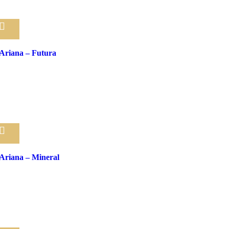
Pridať medzi obľúbené
Ariana – Futura
Pridať medzi obľúbené
Ariana – Mineral