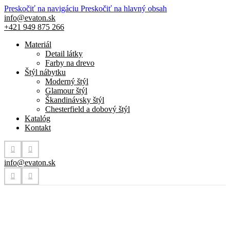
Preskočiť na navigáciu
Preskočiť na hlavný obsah
info@evaton.sk
+421 949 875 266
Materiál
Detail látky
Farby na drevo
Štýl nábytku
Moderný štýl
Glamour štýl
Škandinávsky štýl
Chesterfield a dobový štýl
Katalóg
Kontakt
info@evaton.sk