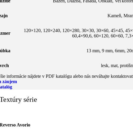
užitie
Bazén
,
Dlažba
,
Fasáda
,
Obklad
,
Veľkofor
zajn
Kameň
,
Mra
120×120
,
120×240
,
120×280
,
30×30
,
30×60
,
45×45
,
45×
zmer
60,4×90,6
,
60×120
,
60×60
,
7,3
úbka
13 mm, 9 mm, 6mm, 2
vrch
lesk
,
mat
,
protiš
šie informácie nájdete v PDF katalógu alebo nás neváhajte kontaktovať
 záujem
atalóg
Textúry série
Reverso Avorio