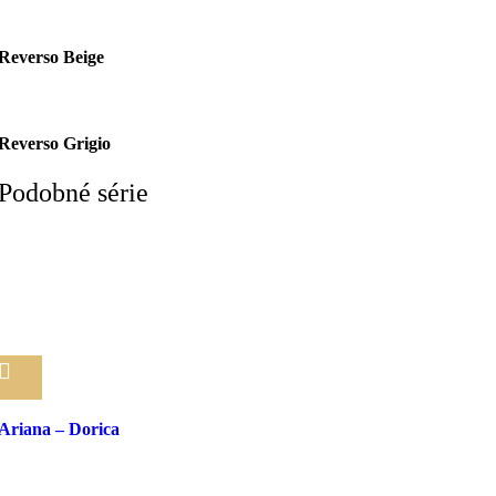
Reverso Beige
Reverso Grigio
Podobné série
Pridať medzi obľúbené
Ariana – Dorica