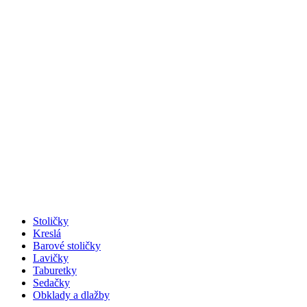
Stoličky
Kreslá
Barové stoličky
Lavičky
Taburetky
Sedačky
Obklady a dlažby