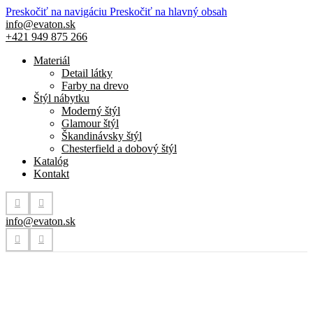
Preskočiť na navigáciu
Preskočiť na hlavný obsah
info@evaton.sk
+421 949 875 266
Materiál
Detail látky
Farby na drevo
Štýl nábytku
Moderný štýl
Glamour štýl
Škandinávsky štýl
Chesterfield a dobový štýl
Katalóg
Kontakt
info@evaton.sk