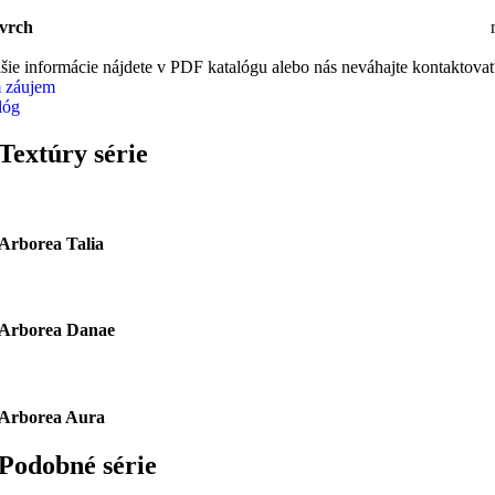
vrch
šie informácie nájdete v PDF katalógu alebo nás neváhajte kontaktovať
 záujem
lóg
Textúry série
Arborea Talia
Arborea Danae
Arborea Aura
Podobné série