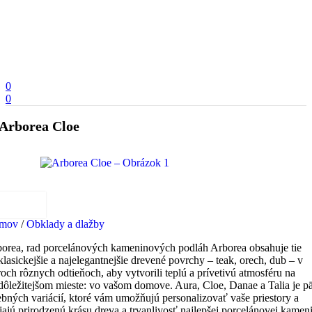
0
0
Arborea Cloe
mov
/
Obklady a dlažby
orea, rad porcelánových kameninových podláh Arborea obsahuje tie
klasickejšie a najelegantnejšie drevené povrchy – teak, orech, dub – v
roch rôznych odtieňoch, aby vytvorili teplú a prívetivú atmosféru na
dôležitejšom mieste: vo vašom domove. Aura, Cloe, Danae a Talia je p
ebných variácií, ktoré vám umožňujú personalizovať vaše priestory a
jajú prirodzenú krásu dreva a trvanlivosť najlepšej porcelánovej kamen