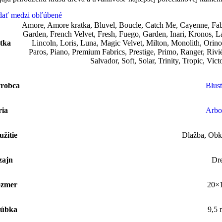
dať medzi obľúbené
Amore
,
Amore kratka
,
Bluvel
,
Boucle
,
Catch Me
,
Cayenne
,
Fab
Garden
,
French Velvet
,
Fresh
,
Fuego
,
Garden
,
Inari
,
Kronos
,
L
tka
Lincoln
,
Loris
,
Luna
,
Magic Velvet
,
Milton
,
Monolith
,
Orin
Paros
,
Piano
,
Premium Fabrics
,
Prestige
,
Primo
,
Ranger
,
Rivi
Salvador
,
Soft
,
Solar
,
Trinity
,
Tropic
,
Vict
robca
Blust
ria
Arbo
užitie
Dlažba
,
Obk
zajn
Dr
zmer
20×
úbka
9,5