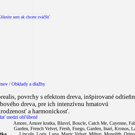
liknite sem ak chcete zväčšiť
mov
/
Obklady a dlažby
realis, povrchy s efektom dreva, inšpirované odtieň
bového dreva, pre ich intenzívnu hmatovú
irodzenosť a harmonickosť.
dať medzi obľúbené
Amore
,
Amore kratka
,
Bluvel
,
Boucle
,
Catch Me
,
Cayenne
,
Fab
Garden
,
French Velvet
,
Fresh
,
Fuego
,
Garden
,
Inari
,
Kronos
,
L
tka
Lincoln
,
Loris
,
Luna
,
Magic Velvet
,
Milton
,
Monolith
,
Orin