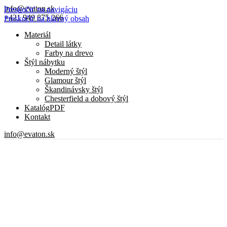
info@evaton.sk
Preskočiť na navigáciu
+421 949 875 266
Preskočiť na hlavný obsah
Materiál
Detail látky
Farby na drevo
Štýl nábytku
Moderný štýl
Glamour štýl
Škandinávsky štýl
Chesterfield a dobový štýl
Katalóg
PDF
Kontakt
info@evaton.sk