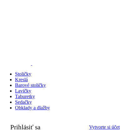
Stoličky
Kreslá
Barové stoličky
Lavičky
Taburetky
Sedačky
Obklady a dlažby
Prihlásiť sa
Vytvorte si účet