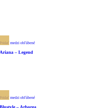
Pridať medzi obľúbené
Ariana – Legend
Pridať medzi obľúbené
Blustyle – Arborea