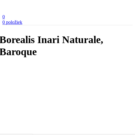
0
0
položiek
Borealis Inari Naturale,
Baroque