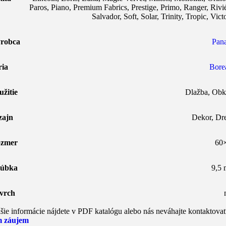
Paros
,
Piano
,
Premium Fabrics
,
Prestige
,
Primo
,
Ranger
,
Rivi
Salvador
,
Soft
,
Solar
,
Trinity
,
Tropic
,
Vict
robca
Pana
ria
Borea
užitie
Dlažba
,
Obk
zajn
Dekor
,
Dr
zmer
60
úbka
9,5
vrch
šie informácie nájdete v PDF katalógu alebo nás neváhajte kontaktovať
 záujem